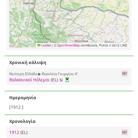
Leaflet
|
©
OpenStreetMap
contributors, Points © 2012 LINZ
Χρονική κάλυψη
Νεότερη Ελλάδα ▶ Βασιλεία Γεωργίου Α’
Βαλκανικοί πόλεμοι
(EL)
Ημερομηνία
[1912 ]
Χρονολογία
1912
(EL)