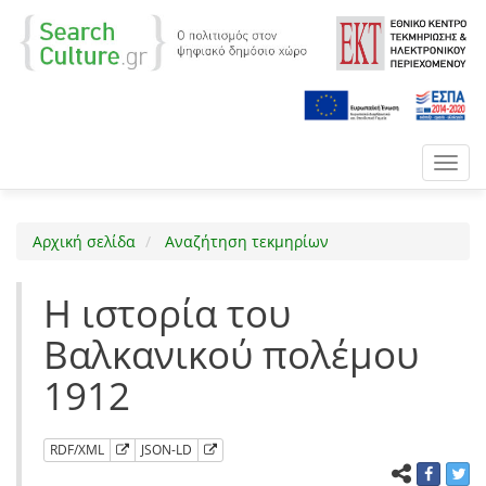
Toggl
navig
Αρχική σελίδα
Αναζήτηση τεκμηρίων
Η ιστορία του
Βαλκανικού πολέμου
1912
RDF/XML
JSON-LD