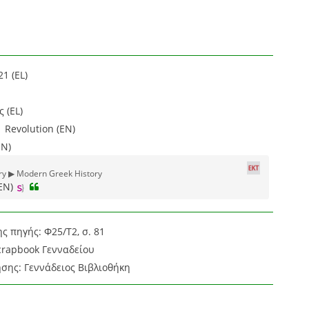
1 (EL)
 (EL)
1 Revolution (EN)
EN)
ory ▶ Modern Greek History
EN)
ς πηγής: Φ25/Τ2, σ. 81
crapbook Γενναδείου
σης: Γεννάδειος Βιβλιοθήκη