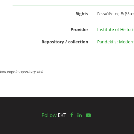
Rights
Γεννάδειος Βιβλιο
Provider
Institute of Histo
Repository / collection
Pandektis: Modern
item page in repository site)
Follow
EKT