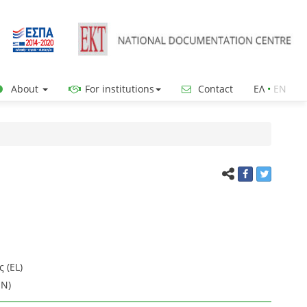
About
For institutions
Contact
ΕΛ
•
ΕΝ
 (EL)
EN)