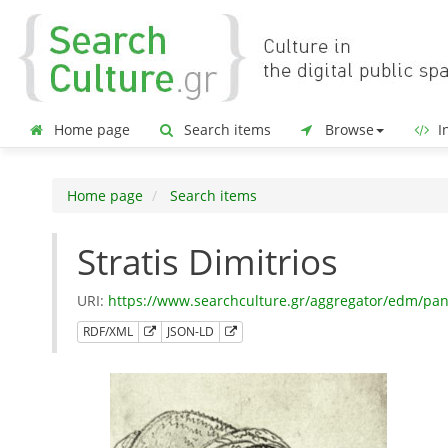
Home page
Search items
Browse
In
Home page
Search items
Stratis Dimitrios
URI:
https://www.searchculture.gr/aggregator/edm/pa
RDF/XML
JSON-LD