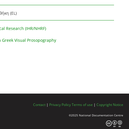
θήκη (EL)
rical Research (IHR/NHRF)
 Greek Visual Prosopography
Contact
|
Privacy Policy
Terms of use
|
Copyright Notice
©2025 National Documentation Centre