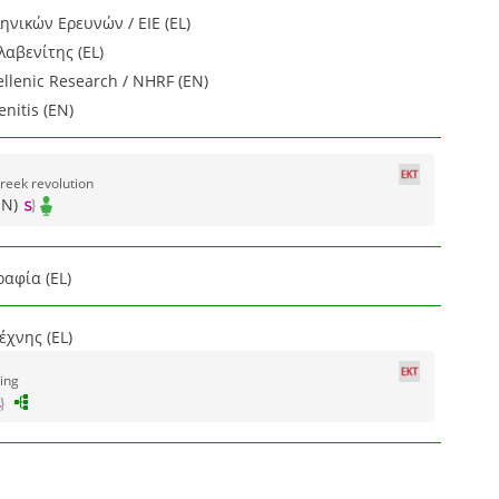
ηνικών Ερευνών / ΕΙΕ (EL)
αβενίτης (EL)
ellenic Research / NHRF (EN)
enitis (EN)
reek revolution
EN)
ραφία (EL)
χνης (EL)
ing