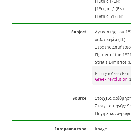
[19th c.] (EN)
[18ος αι.;] (EN)
[18th c. ?] (EN)
Subject
Αγωνιστής του 182
λιθογραφία (EL)
Στρατής Δημήτριος
Fighter of the 182
Stratis Dimitrios (
History ▶ Greek Hist
Greek revolution
(
Source
Στοιχεία αρίθμηση
Στοιχεία πηγής: S
Πηγή εικονογράφη
Europeana type
Image