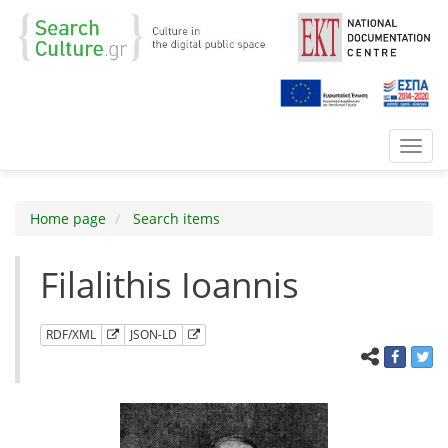
Toggl
navig
Home page
Search items
Filalithis Ioannis
RDF/XML
JSON-LD