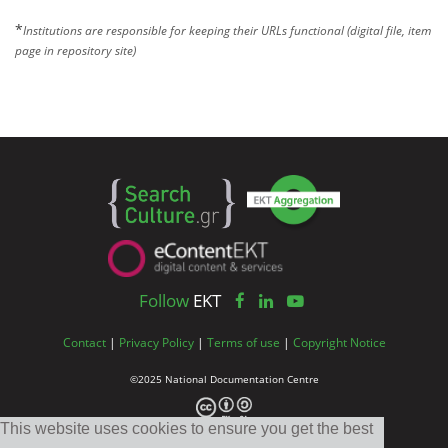
*
Institutions are responsible for keeping their URLs functional (digital file, item
page in repository site)
Follow
EKT
Contact
|
Privacy Policy
|
Terms of use
|
Copyright Notice
©2025 National Documentation Centre
This website uses cookies to ensure you get the best