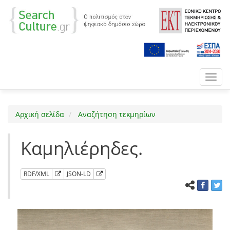
Toggl
navig
Αρχική σελίδα
Αναζήτηση τεκμηρίων
Καμηλιέρηδες.
RDF/XML
JSON-LD