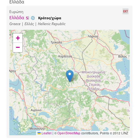
Ελλάδα
Ευρώπη
Ελλάδα
Κράτος/χώρα
Greece | Ελλάς | Hellenic Republic
+
−
Leaflet
|
©
OpenStreetMap
contributors, Points © 2012 LINZ