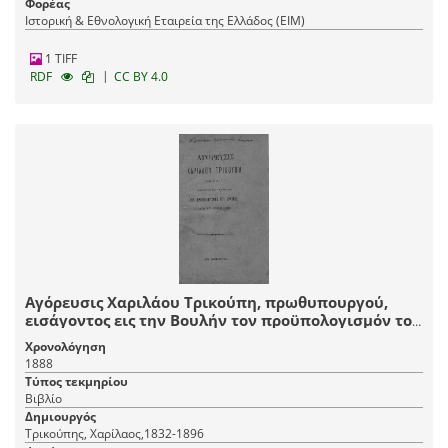
Φορέας
Ιστορική & Εθνολογική Εταιρεία της Ελλάδος (EIM)
1 TIFF
|
RDF
CC BY 4.0
Αγόρευσις Χαριλάου Τρικούπη, πρωθυπουργού,
εισάγοντος εις την Βουλήν τον προϋπολογισμόν του
κράτους διά το έτος 1889.
Χρονολόγηση
1888
Τύπος τεκμηρίου
Βιβλίο
Δημιουργός
Τρικούπης, Χαρίλαος,1832-1896