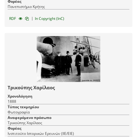
Φορέας
Πανεπιστήμιο Κρήτης
|
RDF
In Copyright (InC)
Τρικούπης Χαρίλαος
Χρονολόγηση
1888
Τύπος τεκμηρίου
Φωτογραφία
Αναφερόμενο πρόσωπο
Τρικούπης Χαρίλαος
Φορέας
Ινστιτούτο Ιστορικών Ερευνών (ΙΙΕ/ΕΙΕ)