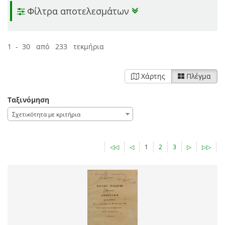
Φίλτρα αποτελεσμάτων
1 - 30 από 233 τεκμήρια
Χάρτης
Πλέγμα
Ταξινόμηση
Σχετικότητα με κριτήρια
◁◁
◁
1
2
3
▷
▷▷