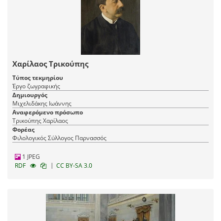
Χαρίλαος Τρικούπης
Τύπος τεκμηρίου
Έργο ζωγραφικής
Δημιουργός
Μιχελιδάκης Ιωάννης
Αναφερόμενο πρόσωπο
Τρικούπης Χαρίλαος
Φορέας
Φιλολογικός Σύλλογος Παρνασσός
1 JPEG
|
RDF
CC BY-SA 3.0