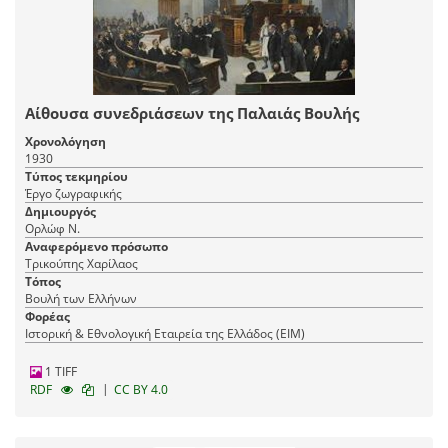
Αίθουσα συνεδριάσεων της Παλαιάς Βουλής
Χρονολόγηση
1930
Τύπος τεκμηρίου
Έργο ζωγραφικής
Δημιουργός
Ορλώφ Ν.
Αναφερόμενο πρόσωπο
Τρικούπης Χαρίλαος
Τόπος
Βουλή των Ελλήνων
Φορέας
Ιστορική & Εθνολογική Εταιρεία της Ελλάδος (EIM)
1 TIFF
|
RDF
CC BY 4.0