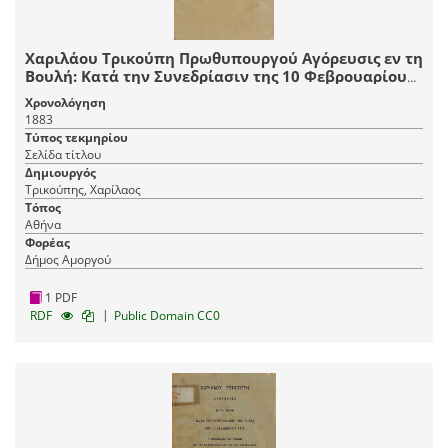
Χαριλάου Τρικούπη Πρωθυπουργού Αγόρευσις εν τη
Βουλή: Κατά την Συνεδρίασιν της 10 Φεβρουαρίου
1883 συζητουμένου του προϋπολογισμού του
Χρονολόγηση
κράτους
1883
Τύπος τεκμηρίου
Σελίδα τίτλου
Δημιουργός
Τρικούπης, Χαρίλαος
Τόπος
Αθήνα
Φορέας
Δήμος Αμοργού
1 PDF
|
RDF
Public Domain CC0