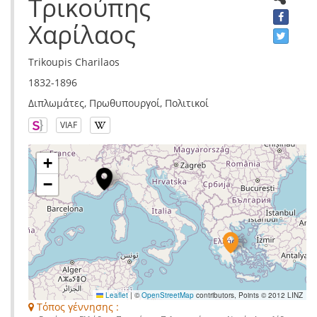
Τρικούπης
Χαρίλαος
Trikoupis Charilaos
1832-1896
Διπλωμάτες, Πρωθυπουργοί, Πολιτικοί
VIAF
+
−
Leaflet
|
©
OpenStreetMap
contributors, Points © 2012 LINZ
Τόπος γέννησης :