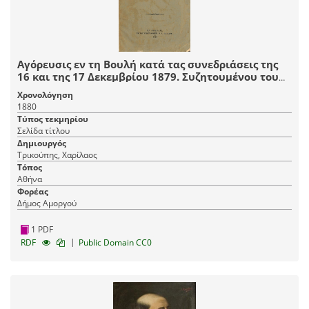
Αγόρευσις εν τη Βουλή κατά τας συνεδριάσεις της
16 και της 17 Δεκεμβρίου 1879. Συζητουμένου του
σχεδίου επί της απαντήσεως εις τον βασιλικόν
Χρονολόγηση
λόγον
1880
Τύπος τεκμηρίου
Σελίδα τίτλου
Δημιουργός
Τρικούπης, Χαρίλαος
Τόπος
Αθήνα
Φορέας
Δήμος Αμοργού
1 PDF
|
RDF
Public Domain CC0