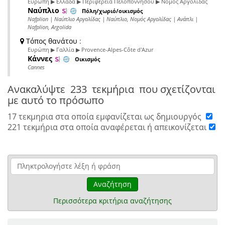
Ευρώπη ▶ Ελλάδα ▶ Περιφέρεια Πελοποννήσου ▶ Νομός Αργολίδας
Ναύπλιο
Πόλη/χωριό/οικισμός
Nafplion | Ναύπλιο Αργολίδας | Ναύπλιο, Νομός Αργολίδας | Ανάπλι |
Nafplion, Argolida
Τόπος θανάτου
:
Ευρώπη ▶ Γαλλία ▶ Provence-Alpes-Côte d'Azur
Κάννες
Οικισμός
Cannes
Ανακαλύψτε
233 τεκμήρια
που σχετίζονται
με αυτό το πρόσωπο
17 τεκμηρια στα οποία εμφανίζεται ως δημιουργός
221 τεκμήρια στα οποία αναφέρεται ή απεικονίζεται
Αναζήτηση
Περισσότερα κριτήρια αναζήτησης