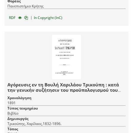
Φορέας
Πανεπιστήμιο Κρήτης
|
RDF
In Copyright (InC)
Αγόρευσις εν τη Βουλή Χαριλάου Τρικούπη : κατά
την γενικήν συζήτησιν του προϋπολογισμού του
κράτους δια το έτος 1891.
Χρονολόγηση
1891
Τύπος τεκμηρίου
Βιβλίο
Δημιουργός
Τρικούπης, Χαρίλαος,1832-1896.
Τόπος