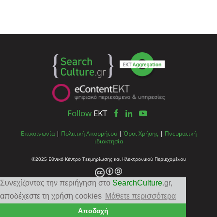
Follow
EKT
Επικοινωνία
|
Πολιτική Απορρήτου
|
Όροι Χρήσης
|
Πνευματική
ιδιοκτησία
©2025 Εθνικό Κέντρο Τεκμηρίωσης και Ηλεκτρονικού Περιεχομένου
Συνεχίζοντας την περιήγηση στο
SearchCulture
.gr
,
αποδέχεστε τη χρήση cookies
Μάθετε περισσότερα
Αποδοχή