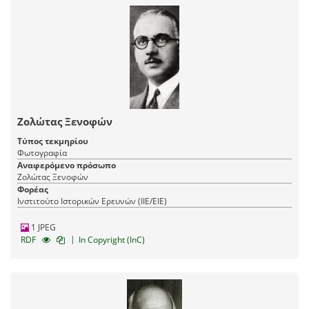
Ζολώτας Ξενοφών
Τύπος τεκμηρίου
Φωτογραφία
Αναφερόμενο πρόσωπο
Ζολώτας Ξενοφών
Φορέας
Ινστιτούτο Ιστορικών Ερευνών (ΙΙΕ/ΕΙΕ)
1 JPEG
|
RDF
In Copyright (InC)