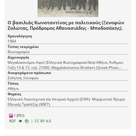
Ο βασιλιάς Κωνσταντίνος με πολιτικούς (Ξενοφών
Ζολώτας, Πρόδρομος Αθανασιάδης - Μποδοσάκης).
Χρονολόγηση
1964
Τύπος τεκμηρίου
Φωτογραφία
Δημιουργός
Μεγαλοκονόμου Αφοί (Ελληνικά Φωτογραφικά Νέα) Αθήνα, Άνθιμου
Γαζή 13 & 15, τηλ. 21000, Megalokonomos Brothers (Greek Photo
Αναφερόμενο πρόσωπο
News) Athens, 15 Anthimou Gazi Str., tel. 21000
Ζολώτας Ξενοφών
Τόπος
Αθήνα
Φορέας
Ελληνικό Λογοτεχνικό και Ιστορικό Αρχείο (ΕΛΙΑ)- Μορφωτικό Ίδρυμα
Εθνικής Τραπέζης (ΜΙΕΤ)
1 JPEG
|
RDF
CC BY 4.0