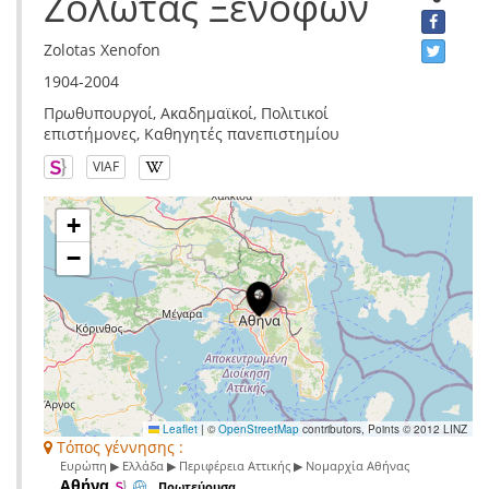
Ζολώτας Ξενοφών
Zolotas Xenofon
1904-2004
Πρωθυπουργοί, Ακαδημαϊκοί, Πολιτικοί
επιστήμονες, Καθηγητές πανεπιστημίου
VIAF
+
−
Leaflet
|
©
OpenStreetMap
contributors, Points © 2012 LINZ
Τόπος γέννησης :
Ευρώπη ▶ Ελλάδα ▶ Περιφέρεια Αττικής ▶ Νομαρχία Αθήνας
Αθήνα
Πρωτεύουσα