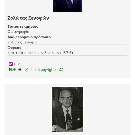
Ζολώτας Ξενοφών
Τύπος τεκμηρίου
Φωτογραφία
Αναφερόμενο πρόσωπο
Ζολώτας Ξενοφών
Φορέας
Ινστιτούτο Ιστορικών Ερευνών (ΙΙΕ/ΕΙΕ)
1 JPEG
|
RDF
In Copyright (InC)