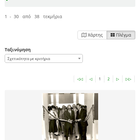
1 - 30 από 38 τεκμήρια
Χάρτης
Πλέγμα
Ταξινόμηση
Σχετικότητα με κριτήρια
◁◁
◁
1
2
▷
▷▷