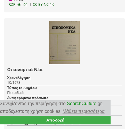
|
RDF
CC BY-NC 4.0
Οικονομικά Νέα
Χρονολόγηση
10/1973
Τύπος τεκμηρίου
Περιοδικό
Αναφερόμενο πρόσωπο
Μακαρέζος Νικόλαος, Μαρκεζίνης Σπύρος, Ζολώτας Ξενοφών
Συνεχίζοντας την περιήγηση στο
SearchCulture
.gr
,
Τόπος
αποδέχεστε τη χρήση cookies
Μάθετε περισσότερα
Βουκουρέστι
Φορέας
Αποδοχή
Αρχεία Σύγχρονης Κοινωνικής Ιστορίας (ΑΣΚΙ)