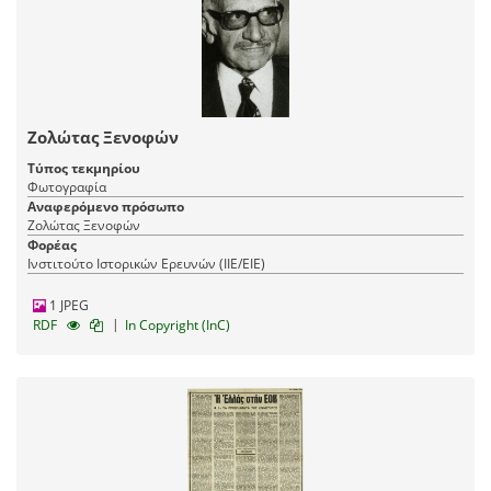
Ζολώτας Ξενοφών
Τύπος τεκμηρίου
Φωτογραφία
Αναφερόμενο πρόσωπο
Ζολώτας Ξενοφών
Φορέας
Ινστιτούτο Ιστορικών Ερευνών (ΙΙΕ/ΕΙΕ)
1 JPEG
|
RDF
In Copyright (InC)