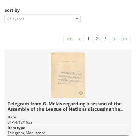
Sort by
Relevance
◁◁
◁
1
2
3
▷
▷▷
Telegram from G. Melas regarding a session of the
Assembly of the League of Nations discussing the
Greek army in Asia Minor.
Date
01-14/12/1922
Item type
Telegram, Manuscript