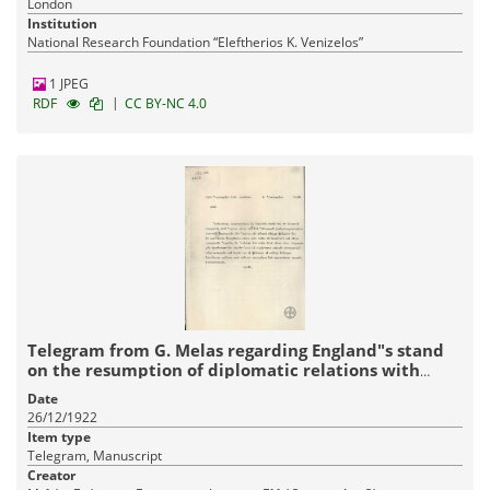
London
Institution
National Research Foundation “Eleftherios K. Venizelos”
1 JPEG
|
RDF
CC BY-NC 4.0
Telegram from G. Melas regarding England"s stand
on the resumption of diplomatic relations with
Greece.
Date
26/12/1922
Item type
Telegram, Manuscript
Creator