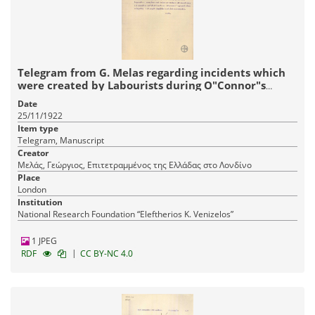
Telegram from G. Melas regarding incidents which
were created by Labourists during O"Connor"s
speech.
Date
25/11/1922
Item type
Telegram, Manuscript
Creator
Μελάς, Γεώργιος, Επιτετραμμένος της Ελλάδας στο Λονδίνο
Place
London
Institution
National Research Foundation “Eleftherios K. Venizelos”
1 JPEG
|
RDF
CC BY-NC 4.0