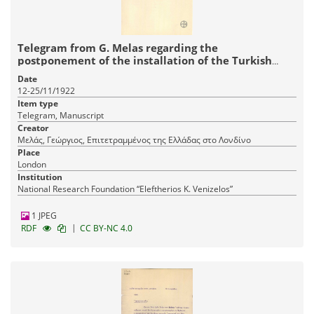
Telegram from G. Melas regarding the
postponement of the installation of the Turkish
command in the Kallipolis peninsula.
Date
12-25/11/1922
Item type
Telegram, Manuscript
Creator
Μελάς, Γεώργιος, Επιτετραμμένος της Ελλάδας στο Λονδίνο
Place
London
Institution
National Research Foundation “Eleftherios K. Venizelos”
1 JPEG
|
RDF
CC BY-NC 4.0