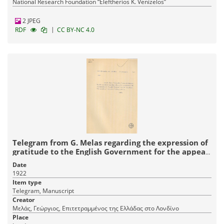
National Research Foundation “Eleftherios K. Venizelos”
2 JPEG
|
RDF
CC BY-NC 4.0
Telegram from G. Melas regarding the expression of
gratitude to the English Government for the appeal
on behalf of the refugees.
Date
1922
Item type
Telegram, Manuscript
Creator
Μελάς, Γεώργιος, Επιτετραμμένος της Ελλάδας στο Λονδίνο
Place