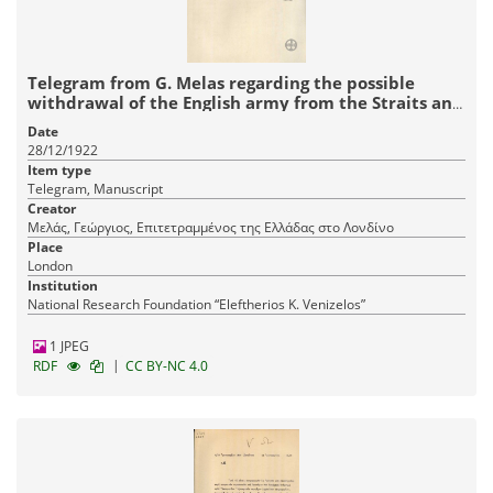
Telegram from G. Melas regarding the possible
withdrawal of the English army from the Straits and
the Rhine.
Date
28/12/1922
Item type
Telegram, Manuscript
Creator
Μελάς, Γεώργιος, Επιτετραμμένος της Ελλάδας στο Λονδίνο
Place
London
Institution
National Research Foundation “Eleftherios K. Venizelos”
1 JPEG
|
RDF
CC BY-NC 4.0