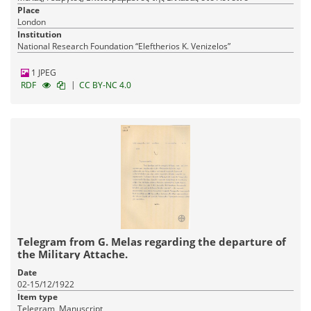
Place
London
Institution
National Research Foundation “Eleftherios K. Venizelos”
1 JPEG
|
RDF
CC BY-NC 4.0
Telegram from G. Melas regarding the departure of
the Military Attache.
Date
02-15/12/1922
Item type
Telegram, Manuscript