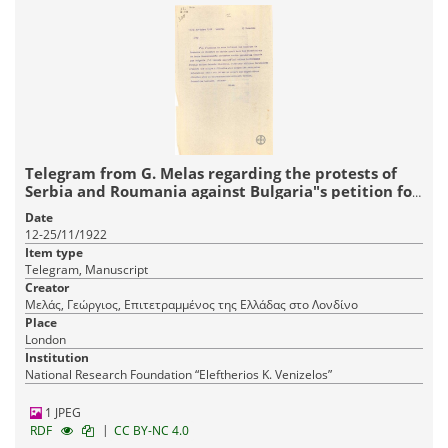
Telegram from G. Melas regarding the protests of
Serbia and Roumania against Bulgaria"s petition for
the signing of a moratorium.
Date
12-25/11/1922
Item type
Telegram, Manuscript
Creator
Μελάς, Γεώργιος, Επιτετραμμένος της Ελλάδας στο Λονδίνο
Place
London
Institution
National Research Foundation “Eleftherios K. Venizelos”
1 JPEG
|
RDF
CC BY-NC 4.0