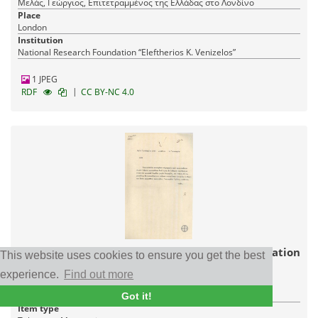
Μελάς, Γεώργιος, Επιτετραμμένος της Ελλάδας στο Λονδίνο
Place
London
Institution
National Research Foundation “Eleftherios K. Venizelos”
1 JPEG
|
RDF
CC BY-NC 4.0
Telegram from G. Melas regarding the concentration
This website uses cookies to ensure you get the best
of the Turkish gendarmerie in Thrace.
experience.
Find out more
Date
28/12/1922
Got it!
Item type