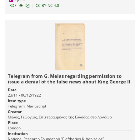
|
RDF
CC BY-NC 4.0
Telegram from G. Melas regarding permission to
issue a denial of the false news about King George II.
Date
23/11 - 06/12/1922
Item type
Telegram, Manuscript
Creator
Μελάς, Γεώργιος, Επιτετραμμένος της Ελλάδας στο Λονδίνο
Place
London
Institution
National Research Foundation “Eleftherios K. Venizelos”