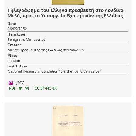
Τηλεγράφημα του Έλληνα πρεσβευτή στο Λονδίνο,
Μελά, προς το Υπουργείο Εξωτερικών της Ελλάδας
με το οποίο ενημερώνει ότι στην τελευταία του
Date
συνάντηση με τον Διευθυντή των Βαλκανικών
06/09/1952
Υποθέσεων δεν παρέλειψε να του τονίσει ότι η
Item type
δράση του Gale κατά τη διάρκεια της υπηρεσίας του
Telegram, Manuscript
στην Αθήνα είχε εκτιμηθεί ιδιαιτέρως.
Creator
Μελάς Πρεσβευτής της Ελλάδας στο Λονδίνο
Place
London
Institution
National Research Foundation “Eleftherios K. Venizelos”
1 JPEG
|
RDF
CC BY-NC 4.0