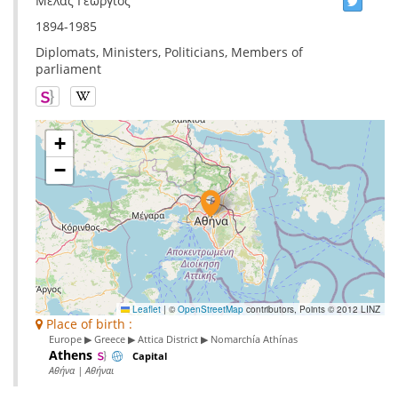
Μελάς Γεώργιος
1894-1985
Diplomats, Ministers, Politicians, Members of
parliament
+
−
Leaflet
|
©
OpenStreetMap
contributors, Points © 2012 LINZ
Place of birth :
Europe ▶ Greece ▶ Attica District ▶ Nomarchía Athínas
Athens
Capital
Αθήνα | Αθήναι