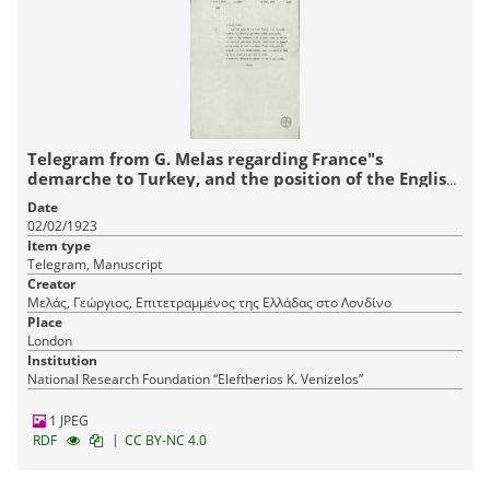
Telegram from G. Melas regarding France"s
demarche to Turkey, and the position of the English
Prime Minister.
Date
02/02/1923
Item type
Telegram, Manuscript
Creator
Μελάς, Γεώργιος, Επιτετραμμένος της Ελλάδας στο Λονδίνο
Place
London
Institution
National Research Foundation “Eleftherios K. Venizelos”
1 JPEG
|
RDF
CC BY-NC 4.0