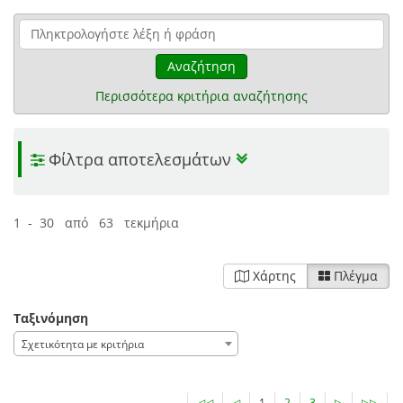
Αναζήτηση
Περισσότερα κριτήρια αναζήτησης
Φίλτρα αποτελεσμάτων
1 - 30 από 63 τεκμήρια
Χάρτης
Πλέγμα
Ταξινόμηση
Σχετικότητα με κριτήρια
◁◁
◁
1
2
3
▷
▷▷