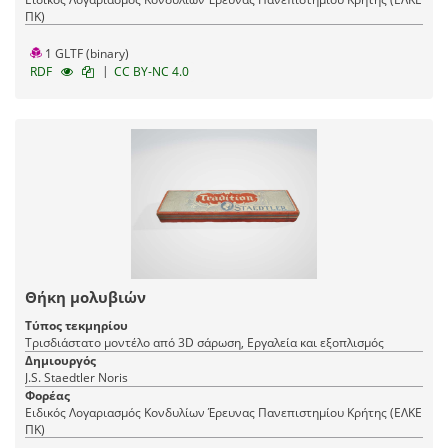
ΠΚ)
1 GLTF (binary)
|
RDF
CC BY-NC 4.0
Θήκη μολυβιών
Τύπος τεκμηρίου
Τρισδιάστατο μοντέλο από 3D σάρωση, Εργαλεία και εξοπλισμός
Δημιουργός
J.S. Staedtler Noris
Φορέας
Ειδικός Λογαριασμός Κονδυλίων Έρευνας Πανεπιστημίου Κρήτης (ΕΛΚΕ
ΠΚ)