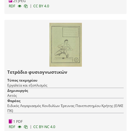
25 JPEG
|
RDF
CC BY 4.0
Τετράδιο φυσιογνωστικών
Τύπος τεκμηρίου
Εργαλεία και εξοπλισμός
Δημιουργός
Αετός
Φορέας
Ειδικός Λογαριασμός Κονδυλίων Έρευνας Πανεπιστημίου Κρήτης (ΕΛΚΕ
ΠΚ)
1 PDF
|
RDF
CC BY-NC 4.0