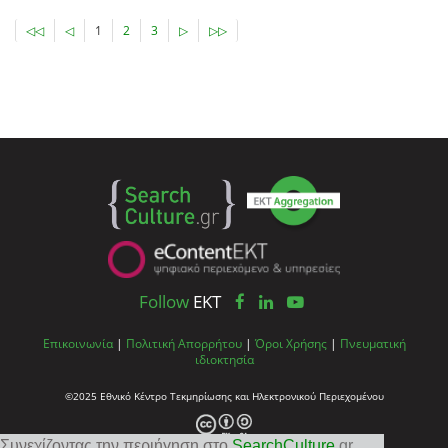
◁◁
◁
1
2
3
▷
▷▷
Follow
EKT
Επικοινωνία
|
Πολιτική Απορρήτου
|
Όροι Χρήσης
|
Πνευματική
ιδιοκτησία
©2025 Εθνικό Κέντρο Τεκμηρίωσης και Ηλεκτρονικού Περιεχομένου
Συνεχίζοντας την περιήγηση στο
SearchCulture
.gr
,