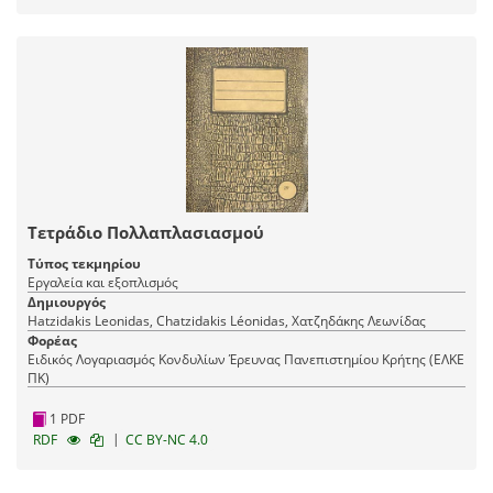
Τετράδιο Πολλαπλασιασμού
Τύπος τεκμηρίου
Εργαλεία και εξοπλισμός
Δημιουργός
Hatzidakis Leonidas, Chatzidakis Léonidas, Χατζηδάκης Λεωνίδας
Φορέας
Ειδικός Λογαριασμός Κονδυλίων Έρευνας Πανεπιστημίου Κρήτης (ΕΛΚΕ
ΠΚ)
1 PDF
|
RDF
CC BY-NC 4.0