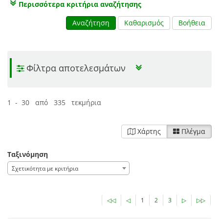
Περισσότερα κριτήρια αναζήτησης
Αναζήτηση
Καθαρισμός
Βοήθεια
Φίλτρα αποτελεσμάτων
1 - 30 από 335 τεκμήρια
Χάρτης
Πλέγμα
Ταξινόμηση
Σχετικότητα με κριτήρια
◁◁
◁
1
2
3
▷
▷▷