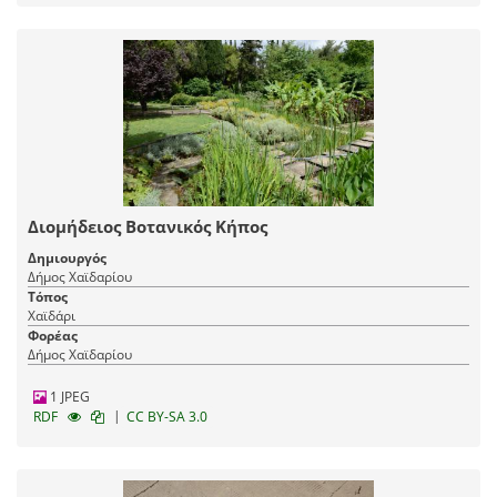
Διομήδειος Βοτανικός Κήπος
Δημιουργός
Δήμος Χαϊδαρίου
Τόπος
Χαϊδάρι
Φορέας
Δήμος Χαϊδαρίου
1 JPEG
|
RDF
CC BY-SA 3.0