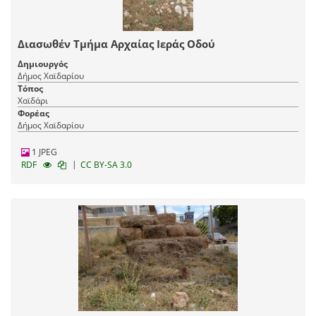
Διασωθέν Τμήμα Αρχαίας Ιεράς Οδού
Δημιουργός
Δήμος Χαϊδαρίου
Τόπος
Χαϊδάρι
Φορέας
Δήμος Χαϊδαρίου
1 JPEG
|
RDF
CC BY-SA 3.0