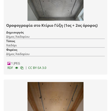
Οροφογραφία στο Κτίριο Γύζη (1ος + 2ος όροφος)
Δημιουργός
Δήμος Χαϊδαρίου
Τόπος
Χαϊδάρι
Φορέας
Δήμος Χαϊδαρίου
1 JPEG
|
RDF
CC BY-SA 3.0