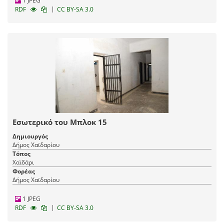
1 JPEG
|
RDF
CC BY-SA 3.0
Εσωτερικό του Μπλοκ 15
Δημιουργός
Δήμος Χαϊδαρίου
Τόπος
Χαϊδάρι
Φορέας
Δήμος Χαϊδαρίου
1 JPEG
|
RDF
CC BY-SA 3.0