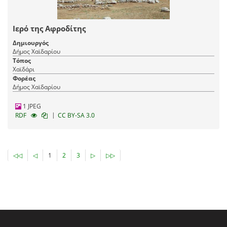
Ιερό της Αφροδίτης
Δημιουργός
Δήμος Χαϊδαρίου
Τόπος
Χαϊδάρι
Φορέας
Δήμος Χαϊδαρίου
1 JPEG
|
RDF
CC BY-SA 3.0
◁◁
◁
1
2
3
▷
▷▷