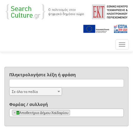
Toggl
navig
Πληκτρολογήστε λέξη ή φράση
Σε όλα τα πεδία
Φορέας / συλλογή
×
Αποθετήριο Δήμου Χαϊδαρίου