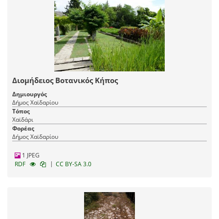
Διομήδειος Βοτανικός Κήπος
Δημιουργός
Δήμος Χαϊδαρίου
Τόπος
Χαϊδάρι
Φορέας
Δήμος Χαϊδαρίου
1 JPEG
|
RDF
CC BY-SA 3.0