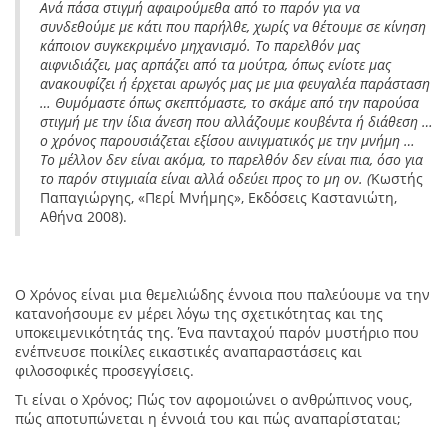
Ανά πάσα στιγμή αφαιρούμεθα από το παρόν για να
συνδεθούμε με κάτι που παρήλθε, χωρίς να θέτουμε σε κίνηση
κάποιον συγκεκριμένο μηχανισμό. Το παρελθόν μας
αιφνιδιάζει, μας αρπάζει από τα μούτρα, όπως ενίοτε μας
ανακουφίζει ή έρχεται αρωγός μας με μια φευγαλέα παράσταση
… Θυμόμαστε όπως σκεπτόμαστε, το σκάμε από την παρούσα
στιγμή με την ίδια άνεση που αλλάζουμε κουβέντα ή διάθεση …
ο χρόνος παρουσιάζεται εξίσου αινιγματικός με την μνήμη …
Το μέλλον δεν είναι ακόμα, το παρελθόν δεν είναι πια, όσο για
το παρόν στιγμιαία είναι αλλά οδεύει προς το μη ον. (
Κωστής
Παπαγιώργης, «Περί Μνήμης»,
Εκδόσεις Καστανιώτη,
Αθήνα 2008).
Ο Χρόνος είναι μια θεμελιώδης έννοια που παλεύουμε να την
κατανοήσουμε εν μέρει λόγω της σχετικότητας και της
υποκειμενικότητάς της. Ένα πανταχού παρόν μυστήριο που
ενέπνευσε ποικίλες εικαστικές αναπαραστάσεις και
φιλοσοφικές προσεγγίσεις.
Τι είναι ο Χρόνος; Πώς τον αφομοιώνει ο ανθρώπινος νους,
πώς αποτυπώνεται η έννοιά του και πώς αναπαρίσταται;