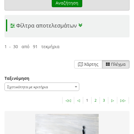
Αναζήτηση
Φίλτρα αποτελεσμάτων
1 - 30 από 91 τεκμήρια
Χάρτης
Πλέγμα
Ταξινόμηση
Σχετικότητα με κριτήρια
◁◁
◁
1
2
3
▷
▷▷