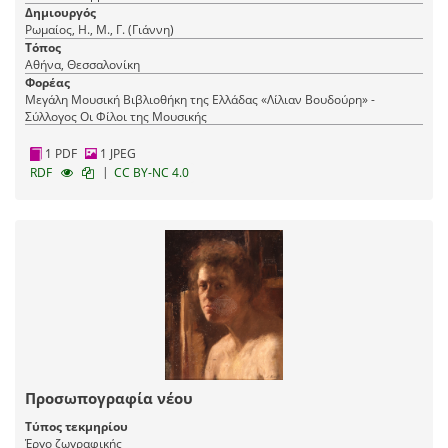
Δημιουργός
Ρωμαίος, Η., Μ., Γ. (Γιάννη)
Τόπος
Αθήνα, Θεσσαλονίκη
Φορέας
Μεγάλη Μουσική Βιβλιοθήκη της Ελλάδας «Λίλιαν Βουδούρη» -
Σύλλογος Οι Φίλοι της Μουσικής
1 PDF
1 JPEG
|
RDF
CC BY-NC 4.0
Προσωπογραφία νέου
Τύπος τεκμηρίου
Έργο ζωγραφικής