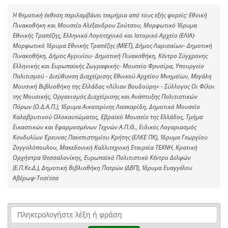
Η θεματική έκθεση περιλαμβάνει τεκμήρια από τους εξής φορείς: Εθνική
Πινακοθήκη και Μουσείο Αλέξανδρου Σούτσου, Μορφωτικό Ίδρυμα
Εθνικής Τραπέζης, Ελληνικό Λογοτεχνικό και Ιστορικό Αρχείο (ΕΛΙΑ)-
Μορφωτικό Ίδρυμα Εθνικής Τραπέζης (ΜΙΕΤ), Δήμος Λαρισαίων- Δημοτική
Πινακοθήκη, Δήμος Αγρινίου- Δημοτική Πινακοθήκη, Κέντρο Σύγχρονης
Ελληνικής και Ευρωπαϊκής Ζωγραφικής- Μουσείο Φρυσίρα, Υπουργείο
Πολιτισμού - Διεύθυνση Διαχείρισης Εθνικού Αρχείου Μνημείων, Μεγάλη
Μουσική Βιβλιοθήκη της Ελλάδας «Λίλιαν Βουδούρη» - Σύλλογος Οι Φίλοι
της Μουσικής, Οργανισμός Διαχείρισης και Ανάπτυξης Πολιτιστικών
Πόρων (Ο.Δ.Α.Π.), Ίδρυμα Αικατερίνης Λασκαρίδη, Δημοτικό Μουσείο
Καλαβρυτινού Ολοκαυτώματος, Εβραϊκό Μουσείο της Ελλάδος, Τμήμα
Εικαστικών και Εφαρμοσμένων Τεχνών Α.Π.Θ., Ειδικός Λογαριασμός
Κονδυλίων Έρευνας Πανεπιστημίου Κρήτης (ΕΛΚΕ ΠΚ), Ίδρυμα Γεωργίου
Ζογγολόπουλου, Μακεδονική Καλλιτεχνική Εταιρεία ΤΕΧΝΗ, Κρατική
Ορχήστρα Θεσσαλονίκης, Ευρωπαϊκό Πολιτιστικό Κέντρο Δελφών
(Ε.Π.Κε.Δ.), Δημοτική Βιβλιοθήκη Πατρών (ΔΒΠ), Ίδρυμα Ευαγγέλου
Αβέρωφ-Τοσίτσα