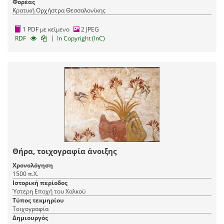
Φορέας
Κρατική Ορχήστρα Θεσσαλονίκης
1 PDF με κείμενο
2 JPEG
|
RDF
In Copyright (InC)
Θήρα, τοιχογραφία άνοιξης
Χρονολόγηση
1500 π.Χ.
Ιστορική περίοδος
Ύστερη Εποχή του Χαλκού
Τύπος τεκμηρίου
Τοιχογραφία
Δημιουργός