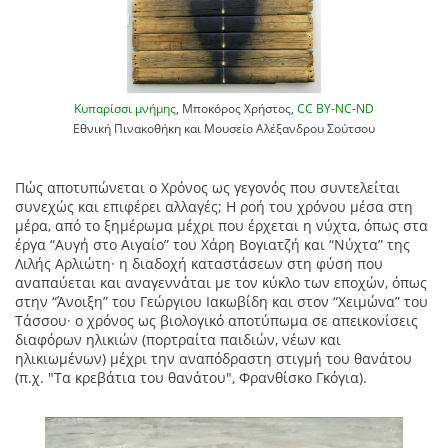
Κυπαρίσσι μνήμης
, Μποκόρος Χρήστος,
CC BY-NC-ND
Εθνική Πινακοθήκη και Μουσείο Αλέξανδρου Σούτσου
Πώς αποτυπώνεται ο Χρόνος ως γεγονός που συντελείται
συνεχώς και επιφέρει αλλαγές; Η ροή του χρόνου μέσα στη
μέρα, από το ξημέρωμα μέχρι που έρχεται η νύχτα, όπως στα
έργα “Αυγή στο Αιγαίο” του Χάρη Βογιατζή και “Νύχτα” της
Λιλής Αρλιώτη· η διαδοχή καταστάσεων στη φύση που
αναπαύεται και αναγεννάται με τον κύκλο των εποχών, όπως
στην “Άνοιξη” του Γεώργιου Ιακωβίδη και στον “Χειμώνα” του
Τάσσου· ο χρόνος ως βιολογικό αποτύπωμα σε απεικονίσεις
διαφόρων ηλικιών (πορτραίτα παιδιών, νέων και
ηλικιωμένων) μέχρι την αναπόδραστη στιγμή του θανάτου
(π.χ. "Τα κρεβάτια του θανάτου", Φρανθίσκο Γκόγια).