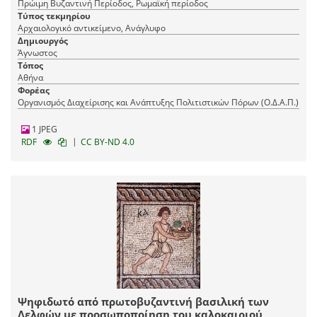
Πρώιμη Βυζαντινή Περίοδος, Ρωμαϊκή περίοδος
Τύπος τεκμηρίου
Αρχαιολογικό αντικείμενο, Ανάγλυφο
Δημιουργός
Άγνωστος
Τόπος
Αθήνα
Φορέας
Οργανισμός Διαχείρισης και Ανάπτυξης Πολιτιστικών Πόρων (Ο.Δ.Α.Π.)
1 JPEG
|
RDF
CC BY-ND 4.0
Ψηφιδωτό από πρωτοβυζαντινή βασιλική των
Δελφών με προσωποποίηση του καλοκαιριού