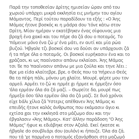
Παρά την τοποθεσίαν Δρίτης ημισείαν ώραν από του
χωριού υπάρχει μικρά εκκλησία εις μνήμην του αγίου
Μάμαντος. Περί τούτου παραδίδουν τα εξής : «Ο Άης
Μάμας ήτονε βοσκός κι η μάdρα dου ‘τόνε κάτω στον
Dρίτη, Μίαν ημέραν ν εκατέβηκεν ένας σίφουνας μια
βροχή ένα gακό και του πήρε dα ζά dου ο ποταμός. Το
‘πόμεινε μόνο ένα ζώ μ’ ένα μάτι, εν αυτί και μία ρώα
βυζού. Ήβγαλε τζι βοσκοί dου να δούσι αν υπάρχουσι ζά
ή τα πήρε όλα ο ποταμός. Οι βοσκοί ευρήκασιν ένα και το
gράζασι, κι ως πααίνασιν απάνω εκλαίασι. Άης Μάμας
τσι ‘δε πο ‘πααίνασιν απάνω με μια ζούλα και τηνε λέει ;
Βρε μα είdα κλαίτεβρε, βρε, ο Θεός που τα ‘πήρεν,ο Θεός
θα τα πέψη πάλι, μόνου μη gλαίτε. Μουρέ, φέρτε μου τον
αρμεό. Αρμέει το ζώ κι ηρμέε gι ήρμεε κι ήρμεξεν όσο
‘άλα ερμέαν όλα dα ζά μαζί. – Θωρείτε δα, μουρέ πως
ήρμεξα όσο ‘άλα ερμέαν όλα dα ζά μαζί. Σε δυό χρόνοι
είχε bάλι χίλια ζά Ύστερις απέθανεν Άης Μάμας κι
επειδής ήτονε καλός άνθρωπος που εκάμασιν άγιο κι
εχτίσα gαι την εκκλησά στο μάζωμο dου και την
έβγαλασιν «Άης Μάμας». Κατ' άλλην παράδοση “Ο Άης
Μάμας” ήφυε κι εδιάβηκε στον Αζαλά. Εκεί ήκατσε κι
ήβγαλε dο σουβλιάρι dου (αυλόν) κι ήπαιζε. Όλα dα ζά,
που τά 'χε παρμένα ο ποταμός εξανάρθασι στο μαζωμό