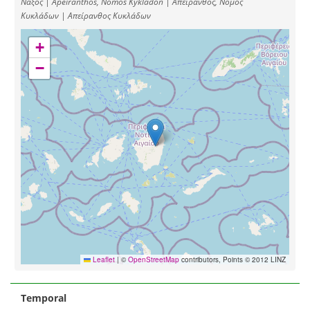
Νάξος | Apeiranthos, Nomós Kykládon | Απείρανθος, Νομός
Κυκλάδων | Απείρανθος Κυκλάδων
+
−
Leaflet
|
©
OpenStreetMap
contributors, Points © 2012 LINZ
Temporal