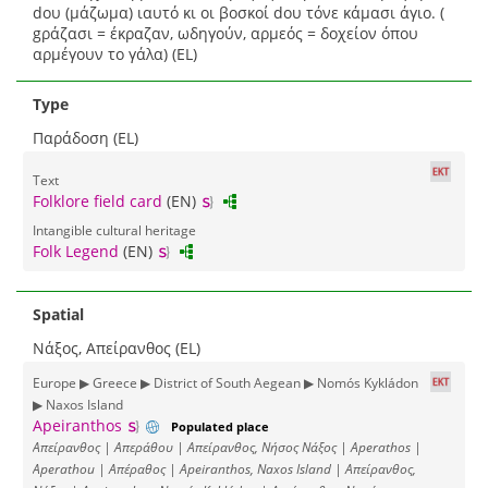
dου (μάζωμα) ιαυτό κι οι βοσκοί dου τόνε κάμασι άγιο. (
gράζασι = έκραζαν, ωδηγούν, αρμεός = δοχείον όπου
αρμέγουν το γάλα) (EL)
Type
Παράδοση (EL)
Text
Folklore field card
(EN)
Intangible cultural heritage
Folk Legend
(EN)
Spatial
Νάξος, Απείρανθος (EL)
Europe ▶ Greece ▶ District of South Aegean ▶ Nomós Kykládon
▶ Naxos Island
Apeiranthos
Populated place
Απείρανθος | Απεράθου | Απείρανθος, Νήσος Νάξος | Aperathos |
Aperathou | Απέραθος | Apeiranthos, Naxos Island | Απείρανθος,