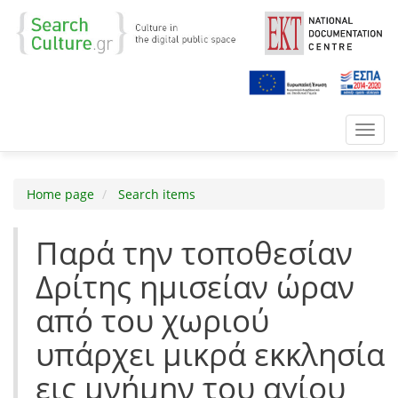
Toggl
navig
Home page
Search items
Παρά την τοποθεσίαν
Δρίτης ημισείαν ώραν
από του χωριού
υπάρχει μικρά εκκλησία
εις μνήμην του αγίου