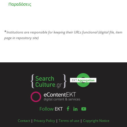
Παραδόσεις
*
Institutions are responsible for keeping their URLs functional (digital file, item
page in repository site)
Follow
EKT
Contact
|
Privacy Policy
|
Terms of use
|
Copyright Notice