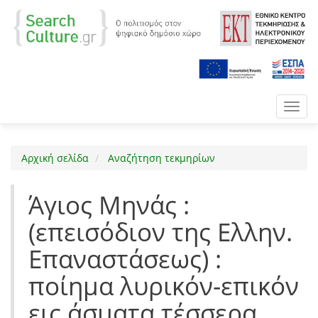
Toggl
navig
Αρχική σελίδα
Αναζήτηση τεκμηρίων
Άγιος Μηνάς :
(επεισόδιον της Ελλην.
Επαναστάσεως) :
ποίημα λυρικόν-επικόν
εις άσματα τέσσερα