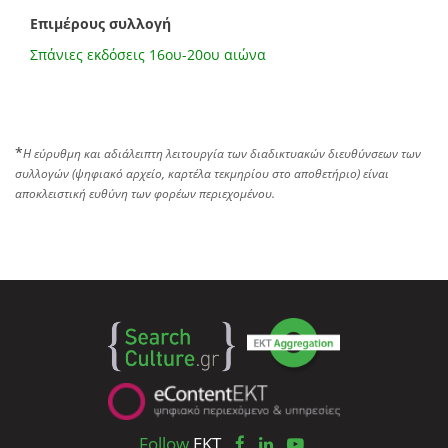
Επιμέρους συλλογή
Σπάνιες εκδόσεις 16ου-20ου αιώνα
*
Η εύρυθμη και αδιάλειπτη λειτουργία των διαδικτυακών διευθύνσεων των
συλλογών (ψηφιακό αρχείο, καρτέλα τεκμηρίου στο αποθετήριο) είναι
αποκλειστική ευθύνη των φορέων περιεχομένου.
Follow
EKT