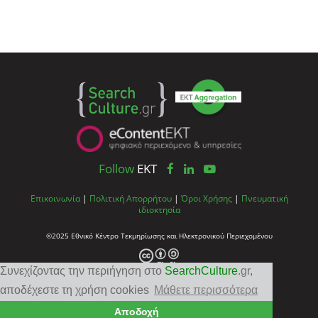
Follow
EKT
Επικοινωνία
|
Πολιτική Απορρήτου
|
Όροι Χρήσης
|
Πνευματική
ιδιοκτησία
©2025 Εθνικό Κέντρο Τεκμηρίωσης και Ηλεκτρονικού Περιεχομένου
Συνεχίζοντας την περιήγηση στο
SearchCulture
.gr
,
αποδέχεστε τη χρήση cookies
Μάθετε περισσότερα
Αποδοχή