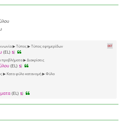
φύλου
υ
οινωνία ▶ Τύπος ▶ Τύπος εφημερίδων
υ
(EL)
 προβλήματα ▶ Διακρίσεις
φύλου
(EL)
ς ▶ Κατα φύλο κατανομή ▶ Φύλο
ώματα
(EL)