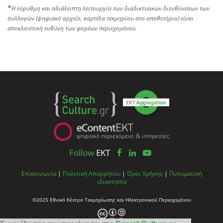
*
Η εύρυθμη και αδιάλειπτη λειτουργία των διαδικτυακών διευθύνσεων των
συλλογών (ψηφιακό αρχείο, καρτέλα τεκμηρίου στο αποθετήριο) είναι
αποκλειστική ευθύνη των φορέων περιεχομένου.
Follow
EKT
Επικοινωνία
|
Πολιτική Απορρήτου
|
Όροι Χρήσης
|
Πνευματική
ιδιοκτησία
©2025 Εθνικό Κέντρο Τεκμηρίωσης και Ηλεκτρονικού Περιεχομένου