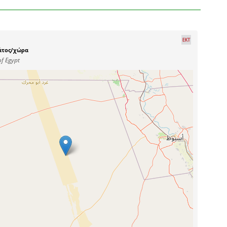
άτος/χώρα
of Egypt