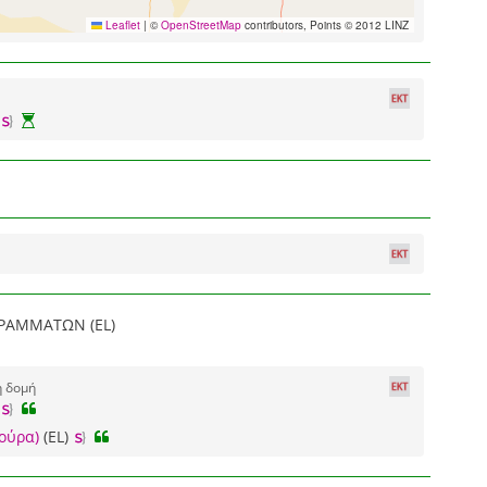
Leaflet
|
©
OpenStreetMap
contributors, Points © 2012 LINZ
ΡΑΜΜΑΤΩΝ (EL)
ή δομή
ούρα)
(EL)