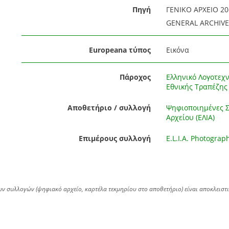
Πηγή
ΓΕΝΙΚΟ ΑΡΧΕΙΟ 20
GENERAL ARCHIVES
Europeana τύπος
Εικόνα
Πάροχος
Ελληνικό Λογοτεχν
Εθνικής Τραπέζης 
Αποθετήριο / συλλογή
Ψηφιοποιημένες Συ
Αρχείου (ΕΛΙΑ)
Επιμέρους συλλογή
E.L.I.A. Photograp
ων συλλογών (ψηφιακό αρχείο, καρτέλα τεκμηρίου στο αποθετήριο) είναι αποκλειστ