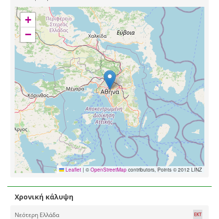
+
−
Leaflet
|
©
OpenStreetMap
contributors, Points © 2012 LINZ
Χρονική κάλυψη
Νεότερη Ελλάδα