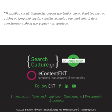
*
Η εύρυθμη και αδιάλειπτη λειτουργία των διαδικτυακών διευθύνσεων των
συλλογών (ψηφιακό αρχείο, καρτέλα τεκμηρίου στο αποθετήριο) είναι
αποκλειστική ευθύνη των φορέων περιεχομένου.
Follow
EKT
Επικοινωνία
|
Πολιτική Απορρήτου
|
Όροι Χρήσης
|
Πνευματική
ιδιοκτησία
©2025 Εθνικό Κέντρο Τεκμηρίωσης και Ηλεκτρονικού Περιεχομένου