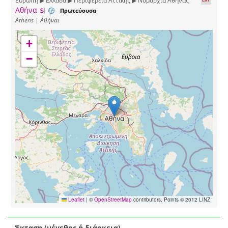
Αθήνα
Πρωτεύουσα
Athens | Αθήναι
+
−
Leaflet
|
©
OpenStreetMap
contributors, Points © 2012 LINZ
Έκταση (μέγεθος ή διάρκεια)