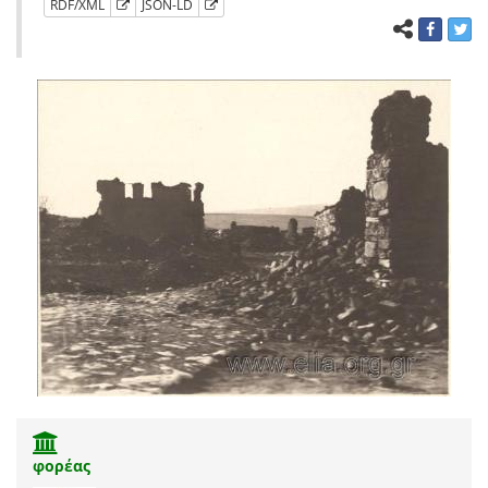
RDF/XML
JSON-LD
φορέας