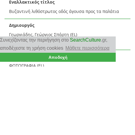
Εναλλακτικός τίτλος
Βυζαντινή λιθόστρωτος οδός άγουσα προς τα παλάτια
Δημιουργός
Γεωργιάδης, Γεώργιος Σπάρτη (EL)
Συνεχίζοντας την περιήγηση στο
SearchCulture
.gr
,
Georgiadis, Georgios Sparti (EN)
αποδέχεστε τη χρήση cookies
Μάθετε περισσότερα
Τύπος
Αποδοχή
ΦΩΤΟΓΡΑΦΙΑ (EL)
Φώτο/Λευκώματα (EL)
Δισδιάστατα γραφικά
Φωτογραφία
(EL)
Υλικό
ΜΟΝΟΧΡΩΜΟ
Πρωτότυπο