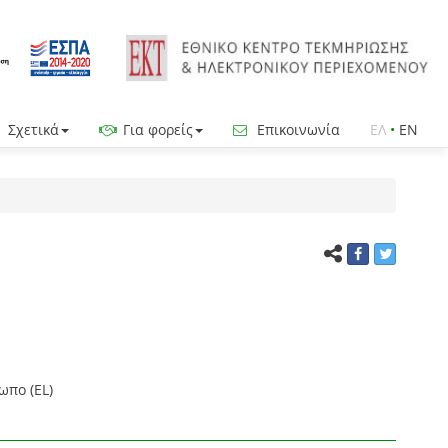
Σχετικά
Για φορείς
Επικοινωνία
ΕΛ
•
EN
πο (EL)