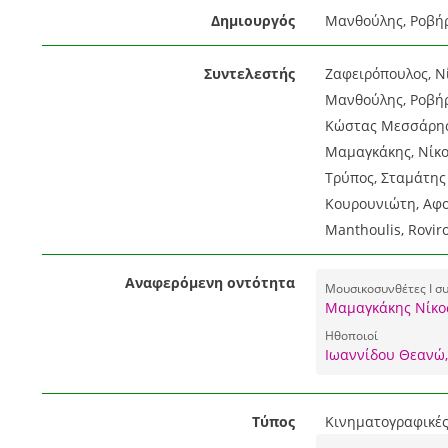
Δημιουργός
Μανθούλης, Ροβήρ
Συντελεστής
Ζαφειρόπουλος, Νί
Μανθούλης, Ροβήρ
Κώστας Μεσσάρης.
Μαμαγκάκης, Νίκος
Τρύπος, Σταμάτης 
Κουρουνιώτη, Αφοί
Manthoulis, Roviro
Αναφερόμενη οντότητα
Μουσικοσυνθέτες I σ
Μαμαγκάκης Νίκος
Ηθοποιοί
Ιωαννίδου Θεανώ,
Τύπος
Κινηματογραφικές 