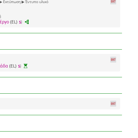
 ▶ Εκτύπωση ▶ Έντυπο υλικό
ή
έργο
(EL)
λάδα
(EL)