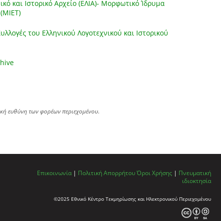
ικό και Ιστορικό Αρχείο (ΕΛΙΑ)- Μορφωτικό Ίδρυμα
(ΜΙΕΤ)
λλογές του Ελληνικού Λογοτεχνικού και Ιστορικού
chive
ική ευθύνη των φορέων περιεχομένου.
Επικοινωνία
|
Πολιτική Απορρήτου
Όροι Χρήσης
|
Πνευματική
ιδιοκτησία
©2025 Εθνικό Κέντρο Τεκμηρίωσης και Ηλεκτρονικού Περιεχομένου