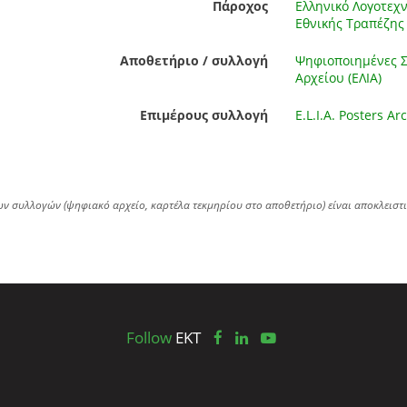
Πάροχος
Ελληνικό Λογοτεχν
Εθνικής Τραπέζης 
Αποθετήριο / συλλογή
Ψηφιοποιημένες Συ
Αρχείου (ΕΛΙΑ)
Επιμέρους συλλογή
E.L.I.A. Posters Ar
ων συλλογών (ψηφιακό αρχείο, καρτέλα τεκμηρίου στο αποθετήριο) είναι αποκλειστ
Follow
EKT