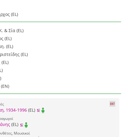
ρχος (EL)
 & Σία (EL)
ς (EL)
η. (EL)
ιστείδης (EL)
 (EL)
L)
)
 (EN)
τές
κη, 1934-1996
(EL)
ραγωγοί
άνης
(EL)
νθέτες, Μουσικοί