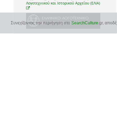
Λογοτεχνικού και Ιστορικού Αρχείου (ΕΛΙΑ)
Συνεχίζοντας την περιήγηση στο
SearchCulture
.gr
, αποδέ
δείτε την πρωτότυπη σελίδα τεκμηρίου
στον ιστότοπο του αποθετηρίου του φορέα για
περισσότερες πληροφορίες και για να δείτε το ψηφιακό
*
αρχείο του τεκμηρίου
1 ψηφιακό αρχείο
1 JPEG
δείτε ή κατεβάστε το ψηφιακό αρχείο
*
απευθείας από τον ιστότοπο του αποθετηρίου
χρησιμοποιήστε
το ψηφιακό αρχείο ή την εικόνα προεπισκόπησης
:
σύμφωνα με την άδεια χρήσης
CC BY 4.0
Αναφορά Δημιουργού