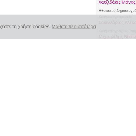
Χατζιδάκις Μάνος
Ηθοποιοί, Δημοσιογρά
Κινηματογραφιστές
Σακελλάριος Αλέκο
χεστε τη χρήση cookies
Μάθετε περισσότερα
Κινηματογραφικοί πα
Μιχαηλίδης Βίκτ
Τύπος
Κινηματογραφικές 
Δισδιάστατα γραφικά
Αφίσα
(EL)
Πολιτιστική παραγωγ
Κινηματογραφικό 
Υλικό
43x57
Χρονική κάλυψη
Νεότερη Ελλάδα
Μεταπολεμική Ελ