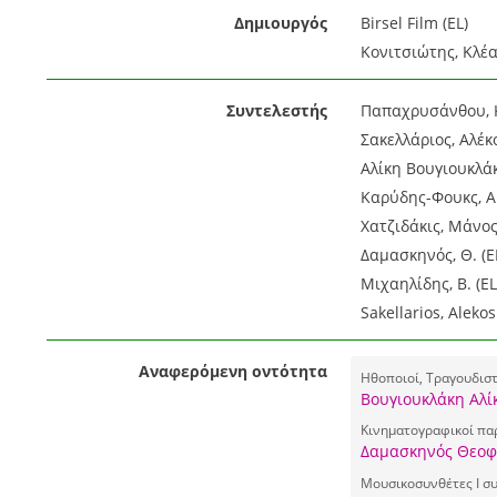
Δημιουργός
Birsel Film (EL)
Κονιτσιώτης, Κλέα
Συντελεστής
Παπαχρυσάνθου, Κ.
Σακελλάριος, Αλέκο
Αλίκη Βουγιουκλάκ
Καρύδης-Φουκς, Αρ
Χατζιδάκις, Μάνος
Δαμασκηνός, Θ. (E
Μιχαηλίδης, Β. (EL
Sakellarios, Alekos
Αναφερόμενη οντότητα
Ηθοποιοί, Τραγουδισ
Βουγιουκλάκη Αλί
Κινηματογραφικοί πα
Δαμασκηνός Θεοφ
Μουσικοσυνθέτες I συ