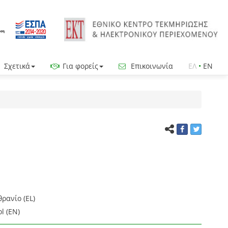
Σχετικά
Για φορείς
Επικοινωνία
ΕΛ
•
EN
ρανίο (EL)
l (EN)