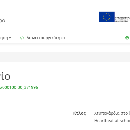
γηση
Διαλειτουργικότητα
ίο
IA/000100-30_371996
Τίτλος
Χτυποκάρδια στο θ
Heartbeat at schoo