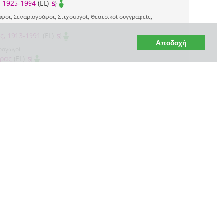
, 1925-1994
(EL)
φοι, Σεναριογράφοι, Στιχουργοί, Θεατρικοί συγγραφείς,
ς, 1913-1991
(EL)
Αποδοχή
ραγωγοί
ωρας
(EL)
Αφίσες (EL)
 ▶ Εκτύπωση ▶ Έντυπο υλικό
ή
έργο
(EL)
λάδα
(EL)