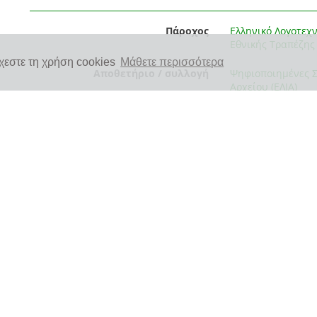
Πάροχος
Ελληνικό Λογοτεχν
Εθνικής Τραπέζης 
χεστε τη χρήση cookies
Μάθετε περισσότερα
Αποθετήριο / συλλογή
Ψηφιοποιημένες Συ
Αρχείου (ΕΛΙΑ)
Επιμέρους συλλογή
E.L.I.A. Music Sco