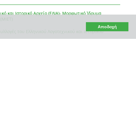
ικό και Ιστορικό Αρχείο (ΕΛΙΑ)- Μορφωτικό Ίδρυμα
(ΜΙΕΤ)
Αποδοχή
λλογές του Ελληνικού Λογοτεχνικού και Ιστορικού
res Archive