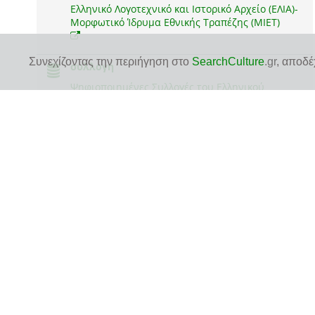
Ελληνικό Λογοτεχνικό και Ιστορικό Αρχείο (ΕΛΙΑ)-
Μορφωτικό Ίδρυμα Εθνικής Τραπέζης (ΜΙΕΤ)
Συνεχίζοντας την περιήγηση στο
SearchCulture
.gr
, αποδέ
συλλογή
Ψηφιοποιημένες Συλλογές του Ελληνικού
Λογοτεχνικού και Ιστορικού Αρχείου (ΕΛΙΑ)
δείτε την πρωτότυπη σελίδα τεκμηρίου
στον ιστότοπο του αποθετηρίου του φορέα για
περισσότερες πληροφορίες και για να δείτε το ψηφιακό
*
αρχείο του τεκμηρίου
1 ψηφιακό αρχείο
1 JPEG
δείτε ή κατεβάστε το ψηφιακό αρχείο
*
απευθείας από τον ιστότοπο του αποθετηρίου