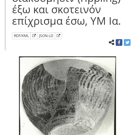
έξω και σκοτεινόν
επίχρισμα έσω, ΥΜ Ια.
RDF/XML
JSON-LD