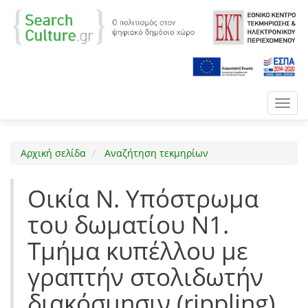
Toggl
navig
Αρχική σελίδα
Αναζήτηση τεκμηρίων
Οικία Ν. Υπόστρωμα
του δωματίου Ν1.
Τμήμα κυπέλλου με
γραπτήν στολιδωτήν
διακόσμησιν (rippling)