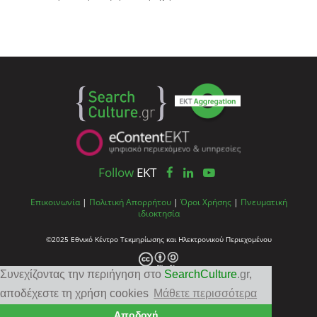
Follow
EKT
Επικοινωνία
|
Πολιτική Απορρήτου
|
Όροι Χρήσης
|
Πνευματική
ιδιοκτησία
©2025 Εθνικό Κέντρο Τεκμηρίωσης και Ηλεκτρονικού Περιεχομένου
Συνεχίζοντας την περιήγηση στο
SearchCulture
.gr
,
αποδέχεστε τη χρήση cookies
Μάθετε περισσότερα
Αποδοχή