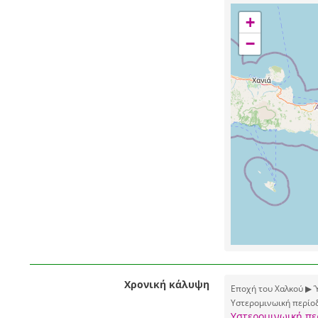
+
−
Χρονική κάλυψη
Εποχή του Χαλκού ▶ 
Υστερομινωική περίοδ
Υστερομινωική πε