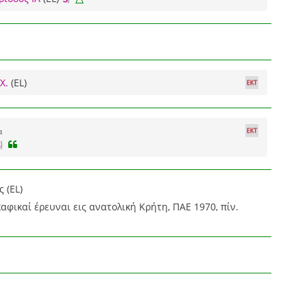
Χ.
(EL)
α
 (EL)
αφικαί έρευναι εις ανατολική Κρήτη, ΠΑΕ 1970, πίν.