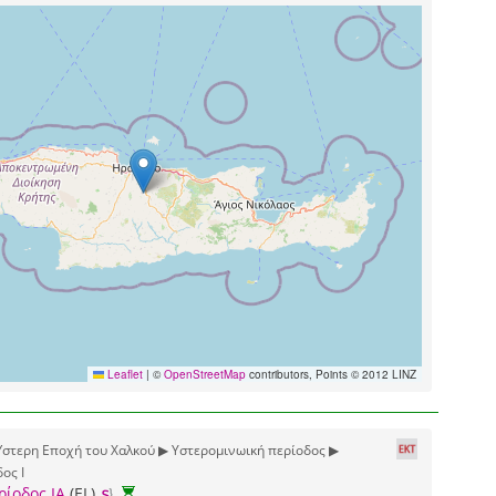
Leaflet
|
©
OpenStreetMap
contributors, Points © 2012 LINZ
Ύστερη Εποχή του Χαλκού ▶ Υστερομινωική περίοδος ▶
ος Ι
ρίοδος ΙΑ
(EL)