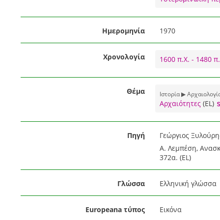
Ημερομηνία
1970
Χρονολογία
1600 π.Χ. - 1480 π.
Θέμα
Ιστορία ▶ Αρχαιολογί
Αρχαιότητες
(EL)
Πηγή
Γεώργιος Ξυλούρης
Α. Λεμπέση, Ανασκ
372α. (EL)
Γλώσσα
Ελληνική γλώσσα
Europeana τύπος
Εικόνα