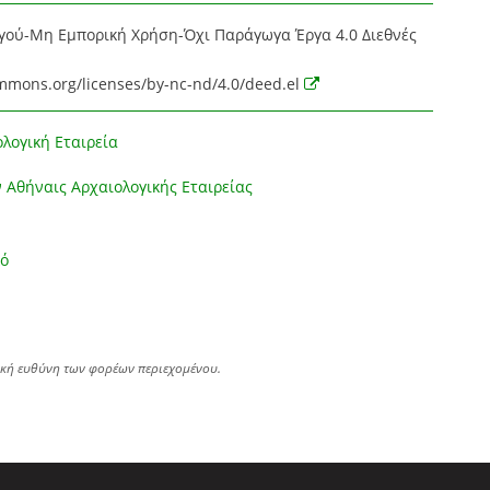
ού-Μη Εμπορική Χρήση-Όχι Παράγωγα Έργα 4.0 Διεθνές
ommons.org/licenses/by-nc-nd/4.0/deed.el
λογική Εταιρεία
 Αθήναις Αρχαιολογικής Εταιρείας
ό
ική ευθύνη των φορέων περιεχομένου.