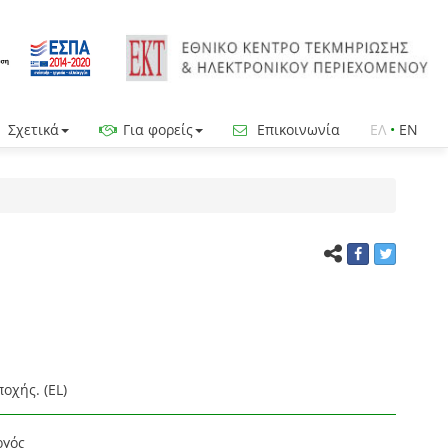
Σχετικά
Για φορείς
Επικοινωνία
ΕΛ
•
EN
οχής. (EL)
ργός