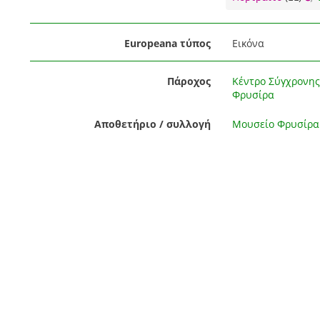
Europeana τύπος
Εικόνα
Πάροχος
Κέντρο Σύγχρονης
Φρυσίρα
Αποθετήριο / συλλογή
Μουσείο Φρυσίρα