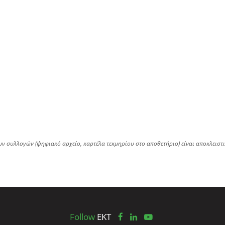
ων συλλογών (ψηφιακό αρχείο, καρτέλα τεκμηρίου στο αποθετήριο) είναι αποκλειστ
Follow
EKT