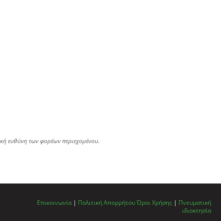
ική ευθύνη των φορέων περιεχομένου.
Επικοινωνία
|
Πολιτική Απορρήτου
Όροι Χρήσης
|
Πνευματική
ιδιοκτησία