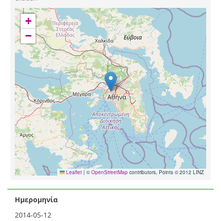
+
−
Leaflet
|
©
OpenStreetMap
contributors, Points © 2012 LINZ
Ημερομηνία
2014-05-12