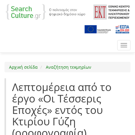
Toggl
navig
Αρχική σελίδα
Αναζήτηση τεκμηρίων
Λεπτομέρεια από το
έργο «Οι Τέσσερις
Εποχές» εντός του
Κτιρίου Γύζη
(οροφογραφία)