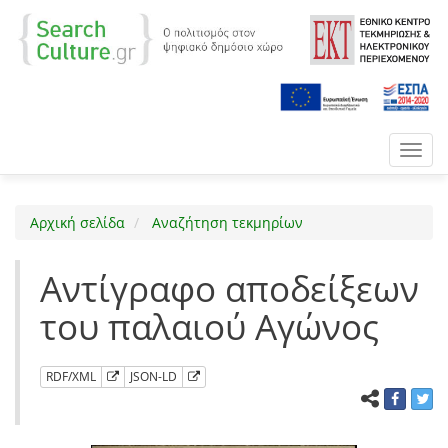
Toggl
navig
Αρχική σελίδα
Αναζήτηση τεκμηρίων
Αντίγραφο αποδείξεων
του παλαιού Αγώνος
RDF/XML
JSON-LD