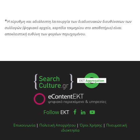
*
Η εύρυθμη και αδιάλειπτη λειτουργία των διαδικτυακών διευθύνσεων των
συλλογών (ψηφιακό αρχείο, καρτέλα τεκμηρίου στο αποθετήριο) είναι
αποκλειστική ευθύνη των φορέων περιεχομένου.
Follow
EKT
Επικοινωνία
|
Πολιτική Απορρήτου
|
Όροι Χρήσης
|
Πνευματική
ιδιοκτησία