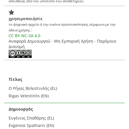
απευθείας από τον ιστότοπο του αποθετηρίου
χρησιμοποιήστε
το ψηφιακό αρχείο ή την εικόνα προεπισκόπησης σύμφωνα με την
:
άδεια χρήσης
CC BY-NC-SA 4.0
Αναφορά Δημιουργού - Μη Εμπορική Χρήση - Παρόμοια
Διανομή
Τίτλος
Ο Ρήγας Βελεστινλής (EL)
Rigas Velestinlis (EN)
Δημιουργός
Ευγένιος Σπαθάρης (EL)
Evgenios Spatharis (EN)