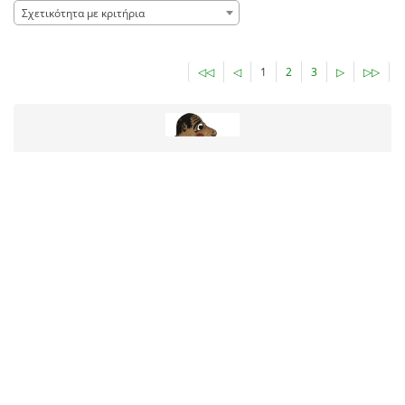
Σχετικότητα με κριτήρια
◁◁
◁
1
2
3
▷
▷▷
Ο Κοπρίτης
Χρονολόγηση
1980
Τύπος τεκμηρίου
Φιγούρα θεάτρου σκιών
Δημιουργός
Evgenios Spatharis, Ευγένιος Σπαθάρης
Φορέας
Σπαθάρειο Μουσείο - Δήμος Αμαρουσίου