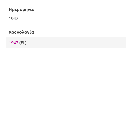
Ημερομηνία
1947
Χρονολογία
1947
(EL)
Θέμα
Σπουδή (EL)
Γράμματα και τέχνες
Θέματα τέχνης
(EL)
Γράμματα και τέχνες ▶ Καλές τέχνες ▶ Εικαστικές τέχνες
Ζωγραφική
(EL)
Πηγή
Εθνική Πινακοθήκη - Μουσείο Αλεξάνδρου Σούτζου (EL)