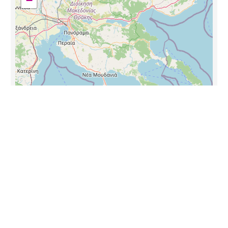
−
Leaflet
|
©
OpenStreetMap
contributors, Points © 2012 LINZ
Θέμα
επιστολή
Πληροφορία και επικοινωνία
Ταχυδρομικές υπηρεσίες
(EL)