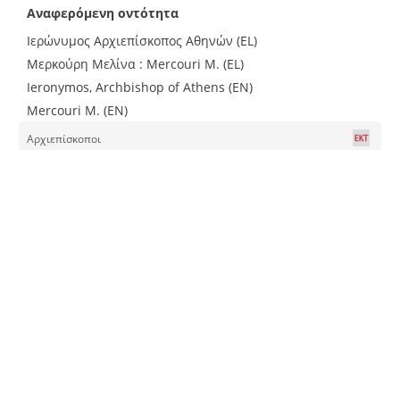
Αναφερόμενη οντότητα
Ιερώνυμος Αρχιεπίσκοπος Αθηνών (EL)
Μερκούρη Μελίνα : Mercouri M. (EL)
Ieronymos, Archbishop of Athens (EN)
Mercouri M. (EN)
Αρχιεπίσκοποι
Ιερώνυμος Α', Αρχιεπίσκοπος Αθηνών και Πάσης
Ελλάδος, 1905-1988
(EL)
Υπουργοί, Ηθοποιοί
Μερκούρη Μελίνα, 1920-1994
(EL)
Τύπος
Περιοδικό (EL)
Journal (EN)
Κείμενο ▶ Περιοδική έκδοση
Περιοδικό
(EL)