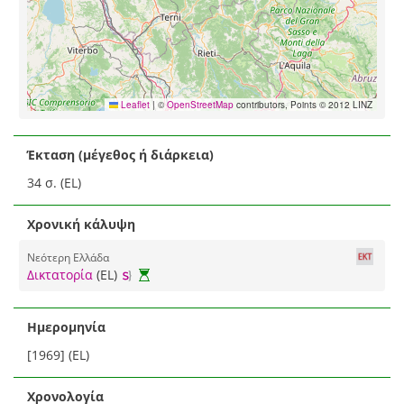
Leaflet
|
©
OpenStreetMap
contributors, Points © 2012 LINZ
Έκταση (μέγεθος ή διάρκεια)
34 σ. (EL)
Χρονική κάλυψη
Νεότερη Ελλάδα
Δικτατορία
(EL)
Ημερομηνία
[1969] (EL)
Χρονολογία