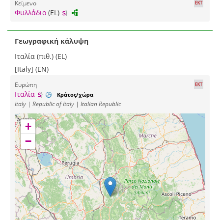
Κείμενο
Φυλλάδιο
(EL)
Γεωγραφική κάλυψη
Ιταλία (πιθ.) (EL)
[Italy] (EN)
Ευρώπη
Ιταλία
Κράτος/χώρα
Italy | Republic of Italy | Italian Republic
+
−