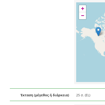
+
−
Έκταση (μέγεθος ή διάρκεια)
25 σ. (EL)