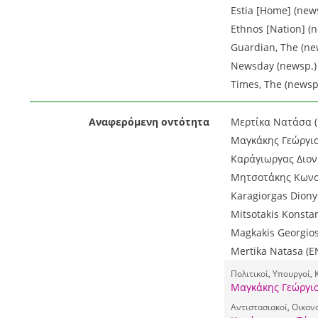
Estia [Home] (news
Ethnos [Nation] (n
Guardian, The (ne
Newsday (newsp.) 
Times, The (newsp.
Αναφερόμενη οντότητα
Μερτίκα Νατάσα (
Μαγκάκης Γεώργιο
Καράγιωργας Διον
Μητσοτάκης Κωνστ
Karagiorgas Dionys
Mitsotakis Konstan
Magkakis Georgios
Mertika Natasa (E
Πολιτικοί, Υπουργοί,
Μαγκάκης Γεώργιο
Αντιστασιακοί, Οικον