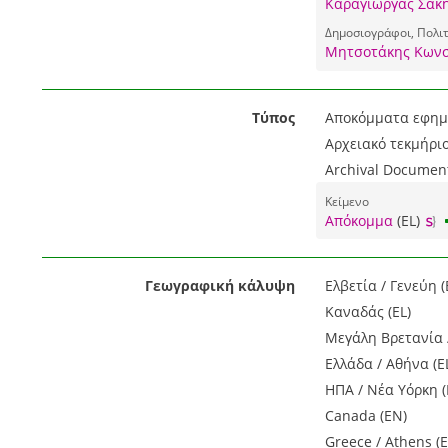
Καράγιωργας Σάκη
Δημοσιογράφοι, Πολιτι
Μητσοτάκης Κωνστ
Τύπος
Αποκόμματα εφημε
Αρχειακό τεκμήριο
Archival Document
Κείμενο
Απόκομμα
(EL)
Γεωγραφική κάλυψη
Ελβετία / Γενεύη (
Καναδάς (EL)
Μεγάλη Βρετανία /
Ελλάδα / Αθήνα (E
ΗΠΑ / Νέα Υόρκη (
Canada (EN)
Greece / Athens (