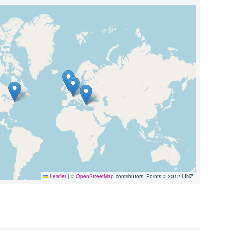
Leaflet
|
©
OpenStreetMap
contributors, Points © 2012 LINZ