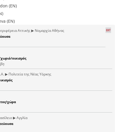
ndon (EN)
N)
eva (EN)
εριφέρεια Αττικής ▶ Νομαρχία Αθήνας
ύουσα
χωριό/οικισμός
έβη
.Α. ▶ Πολιτεία της Νέας Υόρκης
ικισμός
άτος/χώρα
σίλειο ▶ Αγγλία
τεύουσα