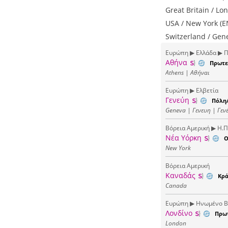
Great Britain / Lo
USA / New York (E
Switzerland / Gen
Ευρώπη ▶ Ελλάδα ▶ Π
Αθήνα
Πρωτε
Athens | Αθήναι
Ευρώπη ▶ Ελβετία
Γενεύη
Πόλη/
Geneva | Γενευη | Γεν
Βόρεια Αμερική ▶ Η.Π
Νέα Υόρκη
Ο
New York
Βόρεια Αμερική
Καναδάς
Κρ
Canada
Ευρώπη ▶ Ηνωμένο Βα
Λονδίνο
Πρω
London