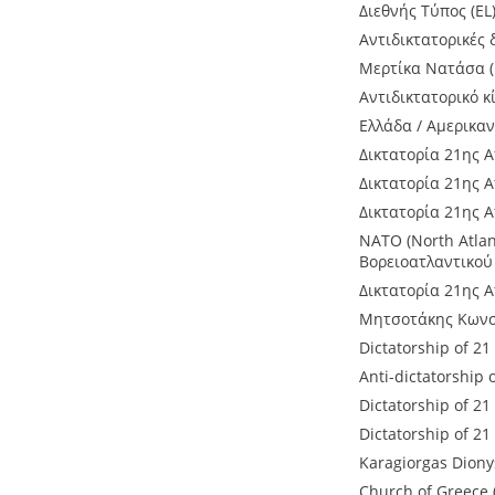
Διεθνής Τύπος (EL
Αντιδικτατορικές 
Μερτίκα Νατάσα (
Αντιδικτατορικό κ
Ελλάδα / Αμερικανι
Δικτατορία 21ης Α
Δικτατορία 21ης Απ
Δικτατορία 21ης Α
NATO (North Atlan
Βορειοατλαντικού
Δικτατορία 21ης Α
Μητσοτάκης Κωνστ
Dictatorship of 21
Anti-dictatorship 
Dictatorship of 21 
Dictatorship of 21 
Karagiorgas Dionys
Church of Greece 