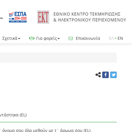
Σχετικά
Για φορείς
Επικοινωνία
ΕΛ
•
EN
ντάστηκα (EL)
` όνομα σου όλα μεθούν με τ` άρωμα σου (EL)