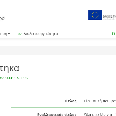
γηση
Διαλειτουργικότητα
τηκα
gma/000113-6996
Τίτλος
Είσ` αυτή που φα
Εναλλακτικός τίτλος
Όλα μου λέν για τ