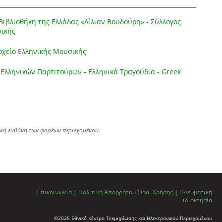
ιβλιοθήκη της Ελλάδας «Λίλιαν Βουδούρη» - Σύλλογος
σικής
χείο Ελληνικής Μουσικής
Ελληνικών Παρτιτούρων - Ελληνικά Τραγούδια - Greek
ική ευθύνη των φορέων περιεχομένου.
Επικοινωνία
|
Πολιτική Απορρήτου
Όροι Χρήσης
|
Πνευματική
ιδιοκτησία
©2025 Εθνικό Κέντρο Τεκμηρίωσης και Ηλεκτρονικού Περιεχομένου