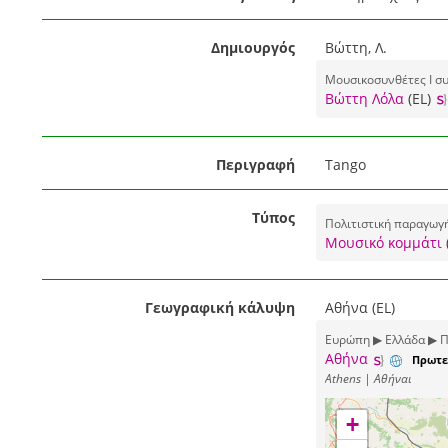
Δημιουργός
Βώττη, Λ.
Μουσικοσυνθέτες I συ
Βώττη Λόλα
(EL)
Περιγραφή
Tango
Τύπος
Πολιτιστική παραγωγ
Μουσικό κομμάτι
Γεωγραφική κάλυψη
Αθήνα (EL)
Ευρώπη ▶ Ελλάδα ▶ Π
Αθήνα
Πρωτε
Athens | Αθήναι
+