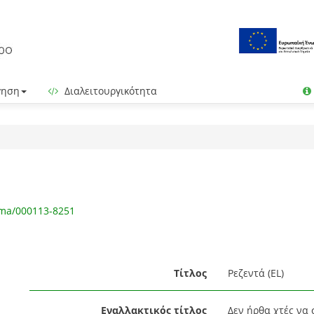
γηση
Διαλειτουργικότητα
gma/000113-8251
Τίτλος
Ρεζεντά (EL)
Εναλλακτικός τίτλος
Δεν ήρθα χτές να