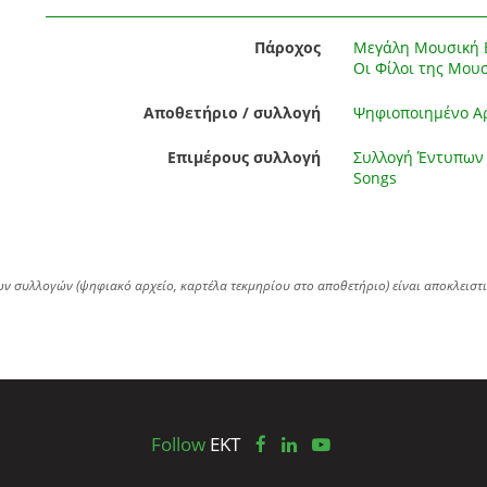
Πάροχος
Μεγάλη Μουσική Β
Οι Φίλοι της Μου
Αποθετήριο / συλλογή
Ψηφιοποιημένο Αρ
Επιμέρους συλλογή
Συλλογή Έντυπων 
Songs
ων συλλογών (ψηφιακό αρχείο, καρτέλα τεκμηρίου στο αποθετήριο) είναι αποκλειστ
Follow
EKT