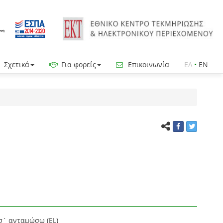
Σχετικά
Για φορείς
Επικοινωνία
ΕΛ
•
EN
 σ` ανταμώσω (EL)