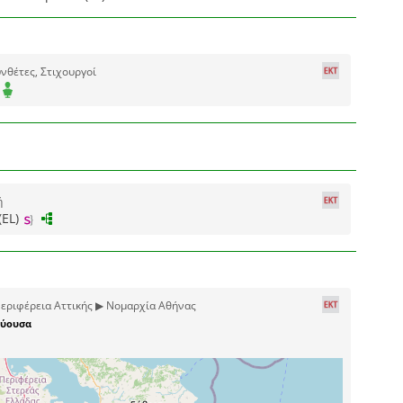
νθέτες, Στιχουργοί
ή
(EL)
εριφέρεια Αττικής ▶ Νομαρχία Αθήνας
ύουσα