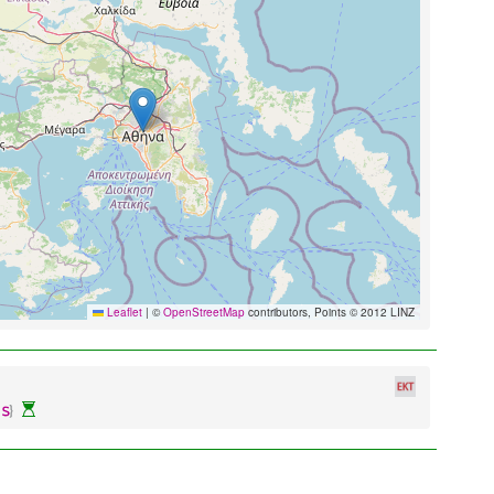
Leaflet
|
©
OpenStreetMap
contributors, Points © 2012 LINZ