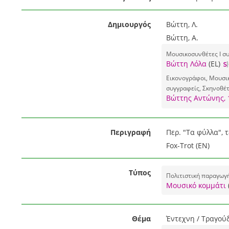
Δημιουργός
Βώττη, Λ.
Βώττη, Α.
Μουσικοσυνθέτες I συ
Βώττη Λόλα
(EL)
Εικονογράφοι, Μουσικ
συγγραφείς, Σκηνοθέ
Βώττης Αντώνης, 
Περιγραφή
Περ. "Τα φύλλα", τ
Fox-Trot (EN)
Τύπος
Πολιτιστική παραγωγ
Μουσικό κομμάτι
Θέμα
Έντεχνη / Τραγούδ