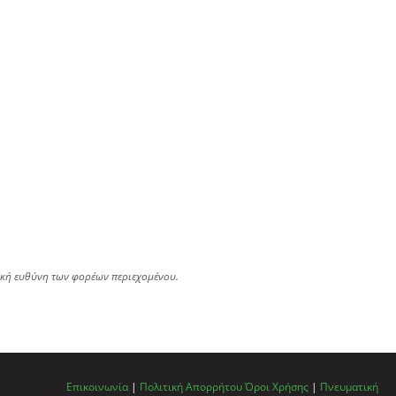
ική ευθύνη των φορέων περιεχομένου.
Επικοινωνία
|
Πολιτική Απορρήτου
Όροι Χρήσης
|
Πνευματική