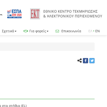
Σχετικά
Για φορείς
Επικοινωνία
ΕΛ
•
EN
 στα στήθια (EL)