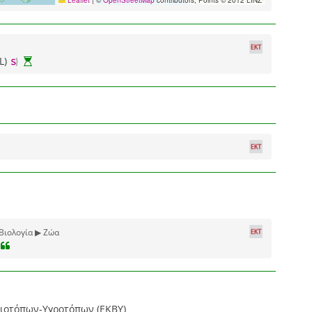
Leaflet
|
©
OpenStreetMap
contributors, Points © 2012 LINZ
L)
Βιολογία ▶ Ζώα
Βιοτόπων-Υγροτόπων (ΕΚΒΥ)