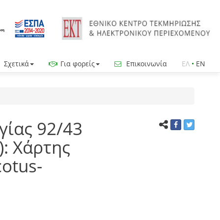
Σχετικά
Για φορείς
Επικοινωνία
ΕΛ
•
EN
γίας 92/43
): Χάρτης
otus-