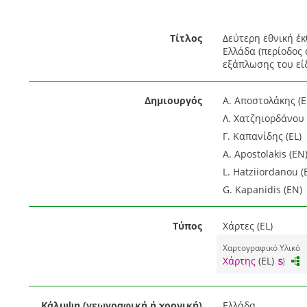
Τίτλος
Δεύτερη εθνική έ
Ελλάδα (περίοδος
εξάπλωσης του είδ
Δημιουργός
Α. Αποστολάκης (E
Λ. Χατζηιορδάνου 
Γ. Καπανίδης (EL)
A. Apostolakis (EN
L. Hatziiordanou (
G. Kapanidis (EN)
Τύπος
Χάρτες (EL)
Χαρτογραφικό Υλικό
Χάρτης
(EL)
Κάλυψη (γεωγραφική ή χρονική)
Ελλάδα