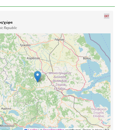
ος/χώρα
ic Republic