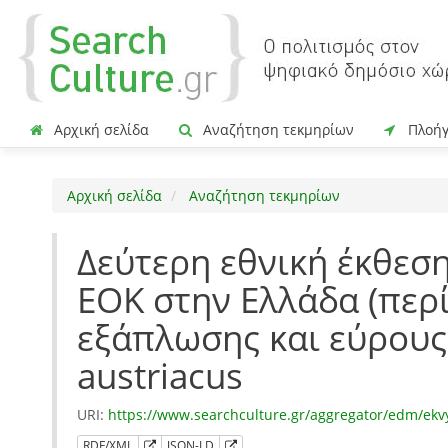
Αρχική σελίδα
Αναζήτηση τεκμηρίων
Πλοή
Αρχική σελίδα
Αναζήτηση τεκμηρίων
Δεύτερη εθνική έκθεση
ΕΟΚ στην Ελλάδα (περ
εξάπλωσης και εύρους
austriacus
URI:
https://www.searchculture.gr/aggregator/edm/ek
RDF/XML
JSON-LD