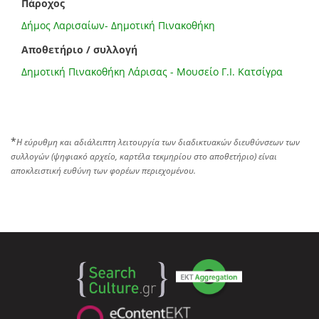
Πάροχος
Δήμος Λαρισαίων- Δημοτική Πινακοθήκη
Αποθετήριο / συλλογή
Δημοτική Πινακοθήκη Λάρισας - Μουσείο Γ.Ι. Κατσίγρα
*
Η εύρυθμη και αδιάλειπτη λειτουργία των διαδικτυακών διευθύνσεων των
συλλογών (ψηφιακό αρχείο, καρτέλα τεκμηρίου στο αποθετήριο) είναι
αποκλειστική ευθύνη των φορέων περιεχομένου.