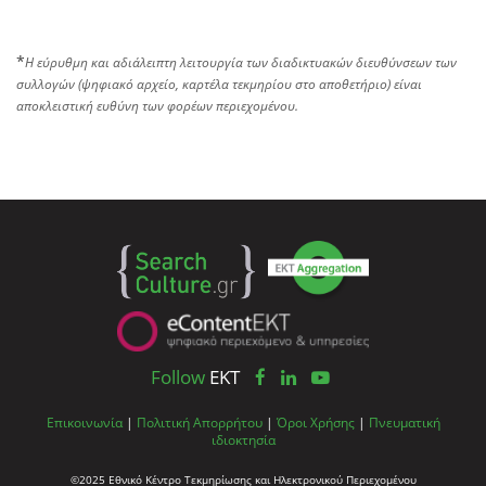
*
Η εύρυθμη και αδιάλειπτη λειτουργία των διαδικτυακών διευθύνσεων των
συλλογών (ψηφιακό αρχείο, καρτέλα τεκμηρίου στο αποθετήριο) είναι
αποκλειστική ευθύνη των φορέων περιεχομένου.
Follow
EKT
Επικοινωνία
|
Πολιτική Απορρήτου
|
Όροι Χρήσης
|
Πνευματική
ιδιοκτησία
©2025 Εθνικό Κέντρο Τεκμηρίωσης και Ηλεκτρονικού Περιεχομένου