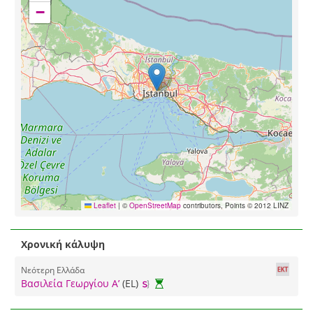
−
Leaflet
|
©
OpenStreetMap
contributors, Points © 2012 LINZ
Χρονική κάλυψη
Νεότερη Ελλάδα
Βασιλεία Γεωργίου Α’
(EL)