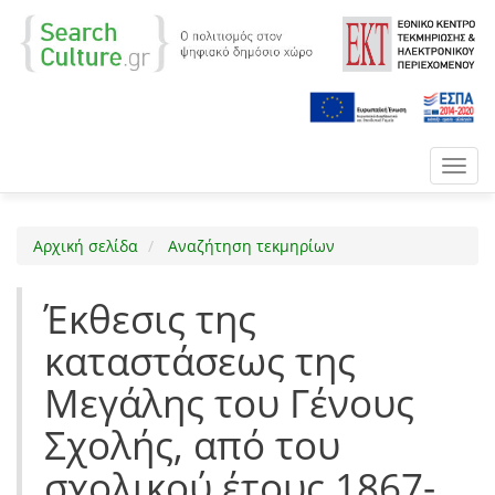
Toggl
navig
Αρχική σελίδα
Αναζήτηση τεκμηρίων
Έκθεσις της
καταστάσεως της
Μεγάλης του Γένους
Σχολής, από του
σχολικού έτους 1867-