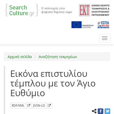
Toggl
navig
Αρχική σελίδα
Αναζήτηση τεκμηρίων
Εικόνα επιστυλίου
τέμπλου με τον Άγιο
Ευθύμιο
RDF/XML
JSON-LD