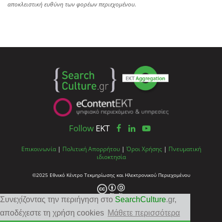
αποκλειστική ευθύνη των φορέων περιεχομένου.
Follow
EKT
Επικοινωνία
|
Πολιτική Απορρήτου
|
Όροι Χρήσης
|
Πνευματική
ιδιοκτησία
©2025 Εθνικό Κέντρο Τεκμηρίωσης και Ηλεκτρονικού Περιεχομένου
Συνεχίζοντας την περιήγηση στο
SearchCulture
.gr
,
αποδέχεστε τη χρήση cookies
Μάθετε περισσότερα