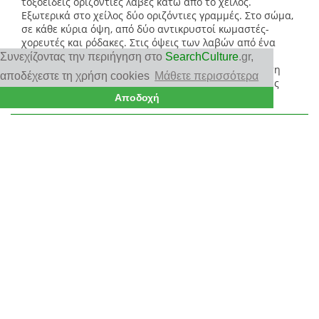
τοξοειδείς οριζόντιες λαβές κάτω από το χείλος.
Εξωτερικά στο χείλος δύο οριζόντιες γραμμές. Στο σώμα,
σε κάθε κύρια όψη, από δύο αντικρυστοί κωμαστές-
χορευτές και ρόδακες. Στις όψεις των λαβών από ένα
ανθέμιο με έλικες. Κάτω από την κύρια παράσταση
Συνεχίζοντας την περιήγηση στο
SearchCulture
.gr
,
ερυθρή ταινία και κατακόρυφες γραμμές πάνω από τη
αποδέχεστε τη χρήση cookies
Μάθετε περισσότερα
βάση. Μελαμβαφές το εσωτερικό. Οριζόντιες μελανές
γραμμές στις λαβές. (EL)
Αποδοχή
Τύπος
Σκύφος (EL)
Αρχαιολογικό αντικείμενο (EL)
Skyphos (EN)
Τρισδιάστατα Αντικείμενα και Έργα Τέχνης
Αρχαιολογικό αντικείμενο
(EL)
Τρισδιάστατα Αντικείμενα και Έργα Τέχνης ▶ Σκεύος
Αγγείο
(EL)
Υλικό