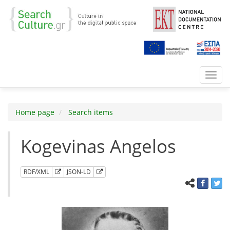
Toggl
navig
Home page
Search items
Kogevinas Angelos
RDF/XML
JSON-LD