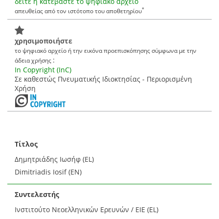
δείτε ή κατεβάστε το ψηφιακό αρχείο
*
απευθείας από τον ιστότοπο του αποθετηρίου
χρησιμοποιήστε
το ψηφιακό αρχείο ή την εικόνα προεπισκόπησης σύμφωνα με την
:
άδεια χρήσης
In Copyright (InC)
Σε καθεστώς Πνευματικής Ιδιοκτησίας - Περιορισμένη
Χρήση
Τίτλος
Δημητριάδης Ιωσήφ (EL)
Dimitriadis Iosif (EN)
Συντελεστής
Ινστιτούτο Νεοελληνικών Ερευνών / ΕΙΕ (EL)