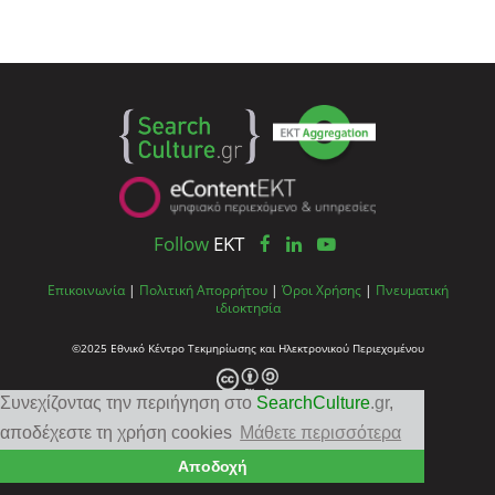
Follow
EKT
Επικοινωνία
|
Πολιτική Απορρήτου
|
Όροι Χρήσης
|
Πνευματική
ιδιοκτησία
©2025 Εθνικό Κέντρο Τεκμηρίωσης και Ηλεκτρονικού Περιεχομένου
Συνεχίζοντας την περιήγηση στο
SearchCulture
.gr
,
αποδέχεστε τη χρήση cookies
Μάθετε περισσότερα
Αποδοχή