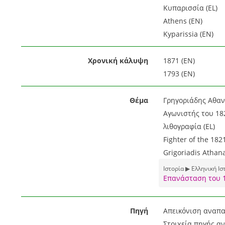
Κυπαρισσία (EL)
Athens (EN)
Kyparissia (EN)
Χρονική κάλυψη
1871 (EN)
1793 (EN)
Θέμα
Γρηγοριάδης Αθανά
Αγωνιστής του 182
λιθογραφία (EL)
Fighter of the 182
Grigoriadis Athana
Ιστορία ▶ Ελληνική Ισ
Επανάσταση του 
Πηγή
Απεικόνιση αναπα
Στοιχεία πηγής α