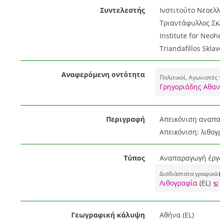
Συντελεστής
Ινστιτούτο Νεοελλ
Τριαντάφυλλος Σκλ
Institute for Neoh
Triandafillos Sklav
Αναφερόμενη οντότητα
Πολιτικοί, Αγωνιστές
Γρηγοριάδης Αθαν
Περιγραφή
Απεικόνιση αναπαρ
Απεικόνιση: λιθογ
Τύπος
Αναπαραγωγή έργο
Δισδιάστατα γραφικά 
Λιθογραφία
(EL)
Γεωγραφική κάλυψη
Αθήνα (EL)