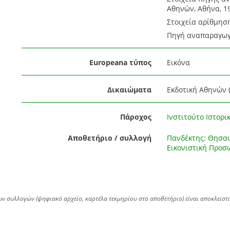
Αθηνών, Αθήνα, 1
Στοιχεία αρίθμηση
Πηγή αναπαραγωγή
Europeana τύπος
Εικόνα
Δικαιώματα
Εκδοτική Αθηνών (
Πάροχος
Ινστιτούτο Ιστορικ
Αποθετήριο / συλλογή
Πανδέκτης: Θησαυ
Εικονιστική Προ
ων συλλογών (ψηφιακό αρχείο, καρτέλα τεκμηρίου στο αποθετήριο) είναι αποκλειστ