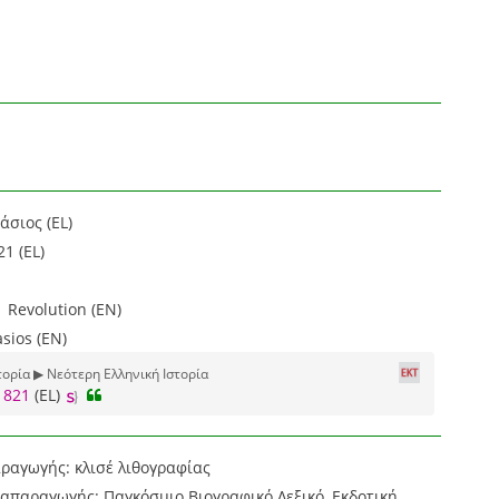
σιος (EL)
1 (EL)
1 Revolution (EN)
sios (EN)
τορία ▶ Νεότερη Ελληνική Ιστορία
1821
(EL)
ραγωγής: κλισέ λιθογραφίας
ναπαραγωγής: Παγκόσμιο Βιογραφικό Λεξικό, Εκδοτική