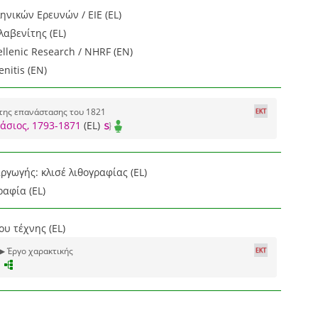
ηνικών Ερευνών / ΕΙΕ (EL)
αβενίτης (EL)
ellenic Research / NHRF (EN)
enitis (EN)
 της επανάστασης του 1821
άσιος, 1793-1871
(EL)
γωγής: κλισέ λιθογραφίας (EL)
ραφία (EL)
υ τέχνης (EL)
▶ Έργο χαρακτικής