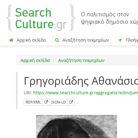
Αρχική σελίδα
Αναζήτηση τεκμηρίων
Πλοή
Αρχική σελίδα
Αναζήτηση τεκμηρίων
Γρηγοριάδης Αθανάσι
URI:
https://www.searchculture.gr/aggregator/edm/pa
RDF/XML
JSON-LD