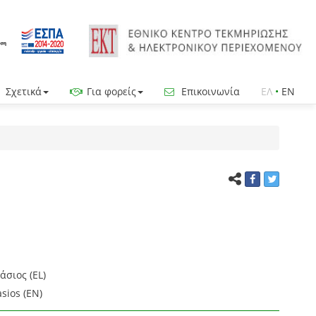
Σχετικά
Για φορείς
Επικοινωνία
ΕΛ
•
EN
σιος (EL)
sios (EN)