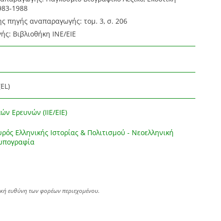
983-1988
ς πηγής αναπαραγωγής: τομ. 3, σ. 206
ς: Βιβλιοθήκη ΙΝΕ/ΕΙΕ
EL)
ών Ερευνών (ΙΙΕ/ΕΙΕ)
ρός Ελληνικής Ιστορίας & Πολιτισμού - Νεοελληνική
σωπογραφία
ική ευθύνη των φορέων περιεχομένου.