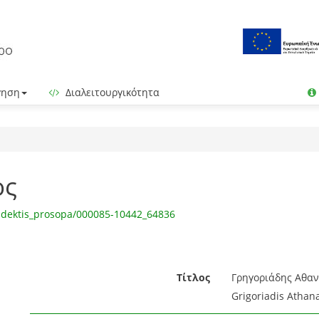
γηση
Διαλειτουργικότητα
ος
ndektis_prosopa/000085-10442_64836
Τίτλος
Γρηγοριάδης Αθανά
Grigoriadis Athana