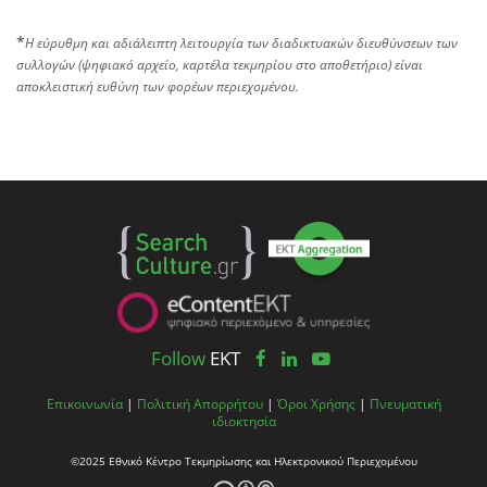
*
Η εύρυθμη και αδιάλειπτη λειτουργία των διαδικτυακών διευθύνσεων των
συλλογών (ψηφιακό αρχείο, καρτέλα τεκμηρίου στο αποθετήριο) είναι
αποκλειστική ευθύνη των φορέων περιεχομένου.
Follow
EKT
Επικοινωνία
|
Πολιτική Απορρήτου
|
Όροι Χρήσης
|
Πνευματική
ιδιοκτησία
©2025 Εθνικό Κέντρο Τεκμηρίωσης και Ηλεκτρονικού Περιεχομένου